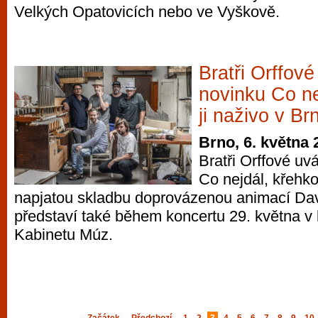
Velkých Opatovicích nebo ve Vyškově.
Bratři Orffové
novinku Co ne
ji naživo v Br
Brno, 6. května 
Bratři Orffové uv
Co nejdál, křehko
napjatou skladbu doprovázenou animací Davi
představí také během koncertu 29. května 
Kabinetu Múz.