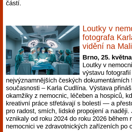
částí.
Loutky v nem
fotografa Kar
vidění na Mal
Brno, 25. květn
Loutky v nemocnic
výstavu fotografi
nejvýznamnějších českých dokumentárních f
současnosti – Karla Cudlína. Výstava přináš
okamžiky z nemocnic, léčeben a hospiců, k
kreativní práce střetávají s bolestí — a přes
pro radost, smích, lidské propojení a naději.
vznikaly od roku 2024 do roku 2026 během 
nemocnici ve zdravotnických zařízeních po c