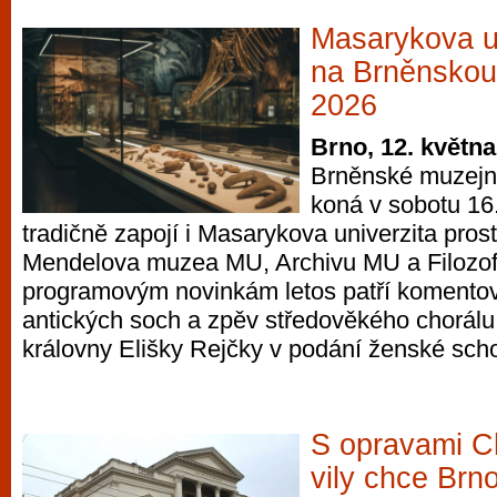
Masarykova un
na Brněnskou
2026
Brno, 12. květn
Brněnské muzejní
koná v sobotu 16.
tradičně zapojí i Masarykova univerzita pros
Mendelova muzea MU, Archivu MU a Filozofi
programovým novinkám letos patří komentov
antických soch a zpěv středověkého chorálu 
královny Elišky Rejčky v podání ženské scho
S opravami C
vily chce Brno