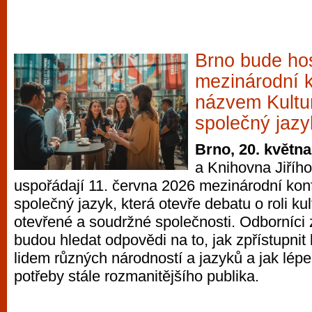
Brno bude hos
mezinárodní k
názvem Kultu
společný jazy
Brno, 20. květn
a Knihovna Jiříh
uspořádají 11. června 2026 mezinárodní konf
společný jazyk, která otevře debatu o roli ku
otevřené a soudržné společnosti. Odborníci 
budou hledat odpovědi na to, jak zpřístupnit k
lidem různých národností a jazyků a jak lép
potřeby stále rozmanitějšího publika.