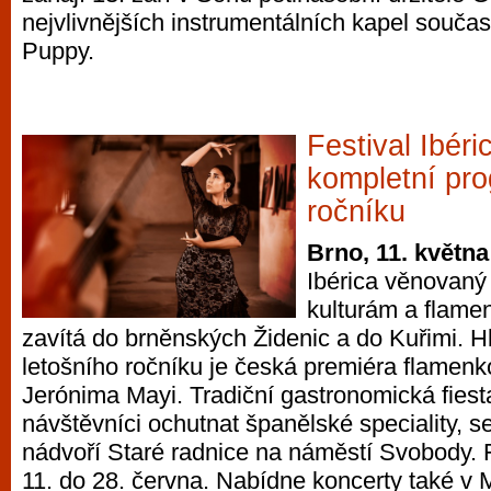
nejvlivnějších instrumentálních kapel souča
Puppy.
Festival Ibéri
kompletní pr
ročníku
Brno, 11. května
Ibérica věnovaný
kulturám a flame
zavítá do brněnských Židenic a do Kuřimi. 
letošního ročníku je česká premiéra flamenk
Jerónima Mayi. Tradiční gastronomická fiest
návštěvníci ochutnat španělské speciality, 
nádvoří Staré radnice na náměstí Svobody. F
11. do 28. června. Nabídne koncerty také v 