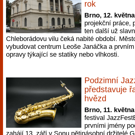
rok
Brno, 12. květn
projekční práce, p
ten další už slavn
Chleborádovu vilu čeká nabité období. Město
vybudovat centrum Leoše Janáčka a prvním
opravy týkající se statiky nebo vlhkosti.
Podzimní Jaz
představuje ř
hvězd
Brno, 11. května
festival JazzFest
prvními jmény po
zahájí 13. září v Sonu pětinásobní držitelé