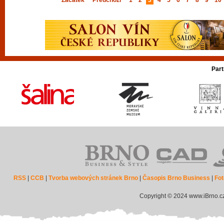
Začátek
Předchozí
1
2
3
4
5
6
7
8
9
10
Part
RSS
|
CCB
|
Tvorba webových stránek Brno
|
Časopis Brno Business
|
Fot
Copyright © 2024 www.iBrno.c