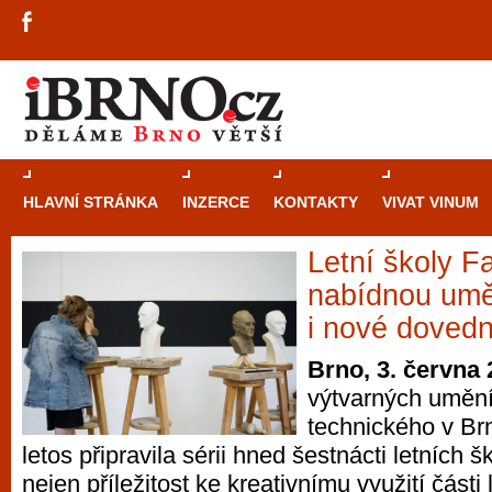
HLAVNÍ STRÁNKA
INZERCE
KONTAKTY
VIVAT VINUM
Letní školy 
Průvodce
kasi
nabídnou umě
Brně: Od rulet
i nové dovedn
automaty
Brno, 3. června
výtvarných uměn
Brno je měs
technického v B
zajímavé p
letos připravila sérii hned šestnácti letních š
restaurace, div
nejen příležitost ke kreativnímu využití části 
Mimo jiné je ale také místem, kde si můžet