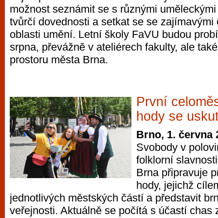
možnost seznámit se s různými uměleckými 
vyzkoušet různé kasinové hry. V neustál
tvůrčí dovednosti a setkat se se zajímavými
metropoli naleznete širokou nabídku her o
oblasti umění. Letní školy FaVU budou prob
po moderní automaty jak pro pravidelné n
srpna, převážně v ateliérech fakulty, ale tak
příležitostné hráče. V...
prostoru města Brna.
První celomě
hody se uskut
Brno, 1. června
Svobody v polovi
folklorní slavnost
Brna připravuje 
hody, jejichž cíle
jednotlivých městských částí a představit brn
veřejnosti. Aktuálně se počítá s účastí chas