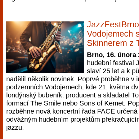
JazzFestBrno
Vodojemech 
Skinnerem z 
Brno, 16. února
hudební festival 
slaví 25 let a k p
nadělil několik novinek. Poprvé proběhne v
podzemních Vodojemech, kde 21. května dva
londýnský bubeník, producent a skladatel To
formací The Smile nebo Sons of Kemet. Pop
rozběhne nová koncertní řada FACE určen
odvážným hudebním projektům překračující
jazzu.