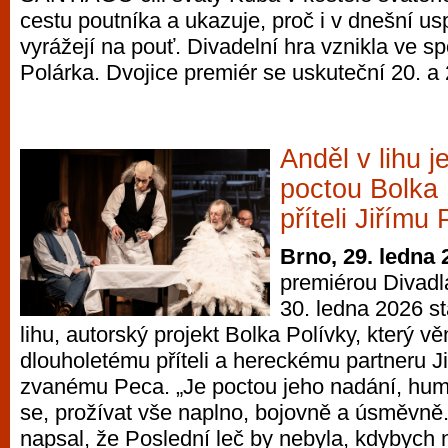
cestu poutníka a ukazuje, proč i v dnešní u
vyrážejí na pouť. Divadelní hra vznikla ve s
Polárka. Dvojice premiér se uskuteční 20. a 
Anděl v lihu j
poctou Bolka 
příteli Jiřímu
Brno, 29. ledna 
premiérou Divadl
30. ledna 2026 st
lihu, autorský projekt Bolka Polívky, který 
dlouholetému příteli a hereckému partneru J
zvanému Peca. „Je poctou jeho nadání, humor
se, prožívat vše naplno, bojovně a úsměvně
napsal, že Poslední leč by nebyla, kdybych n