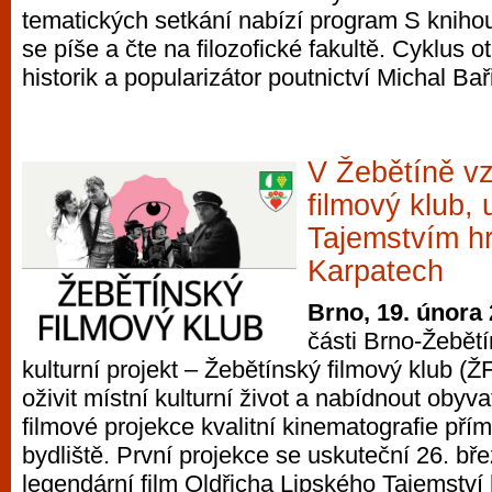
tematických setkání nabízí program S knih
vyzkoušet různé kasinové hry. V neustál
se píše a čte na filozofické fakultě. Cyklus o
metropoli naleznete širokou nabídku her o
historik a popularizátor poutnictví Michal Bař
po moderní automaty jak pro pravidelné n
příležitostné hráče. V...
V Žebětíně v
filmový klub,
Tajemstvím h
Karpatech
Brno, 19. února
části Brno-Žebět
kulturní projekt – Žebětínský filmový klub (Ž
oživit místní kulturní život a nabídnout obyv
filmové projekce kvalitní kinematografie přím
bydliště. První projekce se uskuteční 26. bře
legendární film Oldřicha Lipského Tajemství