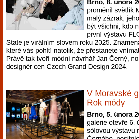
Brno, 8. února 
proměnil světlík 
malý zázrak, je
být všichni, kdo 
první výstavu F
State je virálním slovem roku 2025. Znamená
které vás pohltí natolik, že přestanete vnímat
Právě tak tvoří módní návrhář Jan Černý, nos
designér cen Czech Grand Design 2024.
V Moravské ga
Rok módy
Brno, 5. února 
galerie otevře 6.
sólovou výstavu 
Černého, nositele