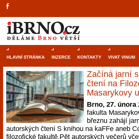
HLAVNÍ STRÁNKA
INZERCE
KONTAKTY
VIVAT VINUM
Začíná jarní 
Průvodce
kasi
čtení na Filoz
Brně: Od rulet
Masarykovy un
automaty
Brno, 27. února
fakulta Masarykov
Brno je měs
březnu zahájí jarn
zajímavé p
autorských čtení S knihou na kaFFe aneb Co
restaurace, div
filozofické fakultě.Pět autorských večerů vče
Mimo jiné je ale také místem, kde si můžet