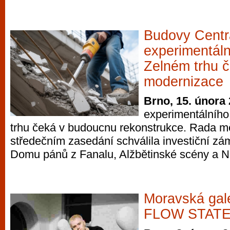
Budovy Centr
experimentáln
Zelném trhu 
modernizace
Brno, 15. února
experimentálního
trhu čeká v budoucnu rekonstrukce. Rada 
středečním zasedání schválila investiční zá
Domu pánů z Fanalu, Alžbětinské scény a N
Moravská gale
FLOW STATE 