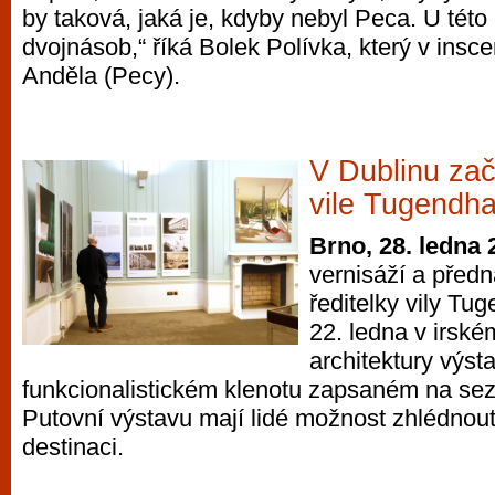
by taková, jaká je, kdyby nebyl Peca. U této 
dvojnásob,“ říká Bolek Polívka, který v inscen
Anděla (Pecy).
V Dublinu zač
vile Tugendha
Brno, 28. ledna 
vernisáží a před
ředitelky vily Tu
22. ledna v irsk
architektury výs
funkcionalistickém klenotu zapsaném na 
Putovní výstavu mají lidé možnost zhlédnout
destinaci.