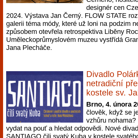
designér cen Cz
2024. Výstava Jan Černý. FLOW STATE roz
galerii téma módy, které už loni na podzim 
způsobem otevřela retrospektiva Liběny Ro
Uměleckoprůmyslovém muzeu vystřídá Gran
Jana Plecháče.
Divadlo Polár
netradiční př
kostele sv. J
Brno, 4. února 
člověk, když se je
vzhůru nohama? 
vydat na pouť a hledat odpovědi. Nové divad
SANTIAGO čili svatý Kuba v kostele svatého