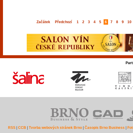
Začátek
Předchozí
1
2
3
4
5
6
7
8
9
10
Part
RSS
|
CCB
|
Tvorba webových stránek Brno
|
Časopis Brno Business
|
Fot