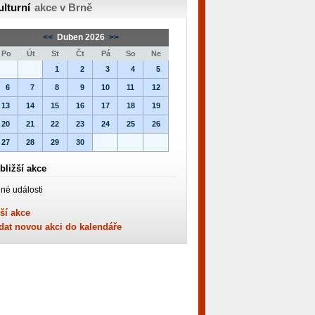
ulturní
akce v Brně
<<
Duben 2026
>>
Po
Út
St
Čt
Pá
So
Ne
1
2
3
4
5
6
7
8
9
10
11
12
13
14
15
16
17
18
19
20
21
22
23
24
25
26
27
28
29
30
bližší akce
né události
ší akce
dat novou akci do kalendáře