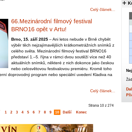
K
Celý článek...
66.Mezinárodní filmový festival
BRNO16 opět v Artu!
Brno, 15. září 2025
– Ani letos nebude v Brně chybět
výběr těch nejzajímavějších krátkometrážních snímků z
celého světa. Mezinárodní filmový festival BRNO16
představí 1.–5. října v rámci dvou soutěží více než 40
aktuálních snímků, některé z nich dokonce jako českou
nebo celosvětovou festivalovou premiéru. Kromě toho
Nej
či herní doprovodný program nebo speciální uvedení Kladiva na
Žád
Dal
Celý článek...
Při
Strana 10 z 274
1
2
3
4
5
6
7
8
9
10
Další
Konec