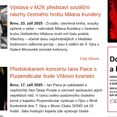
Výstava v MZK představí soutěžní
návrhy čestného hrobu Milana Kundery
Brno, 23. září 2025
- Zrcadlo, otevřená kniha, svazky
opřené o sebe – náhrobek Milana Kundery v čestném
kruhu Ústředního hřbitova mohl mít řadu podob.
Všechny – včetně dvou nejvhodnějších z hlediska
hodnocení odborné poroty – jsou k vidění do 4. října v
Galerii Moravské zemské knihovny.
Celý článek...
Předskokanem koncertu Iana Paice s
Purpendicular bude Vítkovo kvarteto
Brno, 17. září 2025
– Ian Paice je zakladatel a
nepřetržitý člen Deep Purple a zároveň spoluautor jejich
největších hitů. V rámci svého podzimního českého
turné s kapelou Purpendicular vystoupí v říjnu v Brně.
Konkrétně dne 7. října v Music Clubu SONO od 19
hodin. Jako hostující kapela zde vystoupí česká
to.