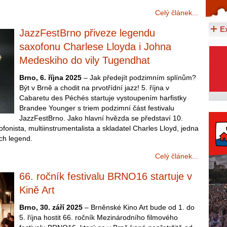
Celý článek...
Celý článek...
E
JazzFestBrno přiveze legendu
saxofonu Charlese Lloyda i Johna
Medeskiho do vily Tugendhat
Brno, 6. října 2025
– Jak předejít podzimním splínům?
Být v Brně a chodit na prvotřídní jazz! 5. října v
Cabaretu des Péchés startuje vystoupením harfistky
Brandee Younger s triem podzimní část festivalu
JazzFestBrno. Jako hlavní hvězda se představí 10.
fonista, multiinstrumentalista a skladatel Charles Lloyd, jedna
ých legend.
Celý článek...
66. ročník festivalu BRNO16 startuje v
Kině Art
Brno, 30. září 2025
– Brněnské Kino Art bude od 1. do
5. října hostit 66. ročník Mezinárodního filmového