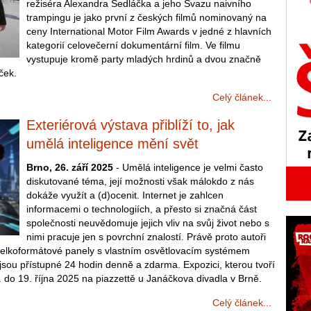
režiséra Alexandra Sedláčka a jeho Svazu naivního
trampingu je jako první z českých filmů nominovaný na
ceny International Motor Film Awards v jedné z hlavních
kategorií celovečerní dokumentární film. Ve filmu
vystupuje kromě party mladých hrdinů a dvou značně
íček.
Celý článek...
Exteriérová výstava přiblíží to, jak
umělá inteligence mění svět
Brno, 26. září 2025
- Umělá inteligence je velmi často
diskutované téma, její možnosti však málokdo z nás
dokáže využít a (d)ocenit. Internet je zahlcen
informacemi o technologiích, a přesto si značná část
společnosti neuvědomuje jejich vliv na svůj život nebo s
nimi pracuje jen s povrchní znalostí. Právě proto autoři
 velkoformátové panely s vlastním osvětlovacím systémem
jsou přístupné 24 hodin denně a zdarma. Expozici, kterou tvoří
 do 19. října 2025 na piazzettě u Janáčkova divadla v Brně.
Celý článek...