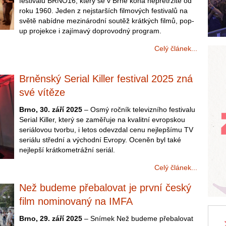
festivalu BRNO16, který se v Brně koná nepřetržitě od
roku 1960. Jeden z nejstarších filmových festivalů na
světě nabídne mezinárodní soutěž krátkých filmů, pop-
up projekce i zajímavý doprovodný program.
Celý článek...
Brněnský Serial Killer festival 2025 zná
své vítěze
Brno, 30. září 2025
– Osmý ročník televizního festivalu
Serial Killer, který se zaměřuje na kvalitní evropskou
seriálovou tvorbu, i letos odevzdal cenu nejlepšímu TV
seriálu střední a východní Evropy. Oceněn byl také
nejlepší krátkometrážní seriál.
Celý článek...
Než budeme přebalovat je první český
film nominovaný na IMFA
Brno, 29. září 2025
– Snímek Než budeme přebalovat