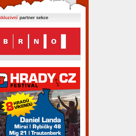
xkluzivní
partner sekce