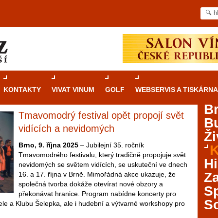
KONTAKTY
VIVAT VINUM
GOLF
WEBSERVIS A TISKÁRNA
B
Tmavomodrý festival opět propojí svět
B
Průvodce
kasinovými hrami v Brně: Od
vidících a nevidomých
Ži
rulety po video automaty
Brno, 9. října 2025
– Jubilejní 35. ročník
K
Tmavomodrého festivalu, který tradičně propojuje svět
Brno je městem známým pro zajímavé památky, skvělé
Hi
nevidomých se světem vidících, se uskuteční ve dnech
restaurace, divadla a univerzity. Mimo jiné je ale také
Za
16. a 17. října v Brně. Mimořádná akce ukazuje, že
místem, kde si můžete legálně a bezpečně vyzkoušet
společná tvorba dokáže otevírat nové obzory a
různé kasinové hry. V neustále kvetoucí moravské
S
překonávat hranice. Program nabídne koncerty pro
metropoli naleznete širokou nabídku her od klasické
S
ele a Klubu Šelepka, ale i hudební a výtvarné workshopy pro
rulety až po moderní automaty jak pro pravidelné
ráče. V...