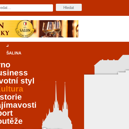
ŠALINA
rno
usiness
votní styl
ultura
storie
jímavosti
port
outěže