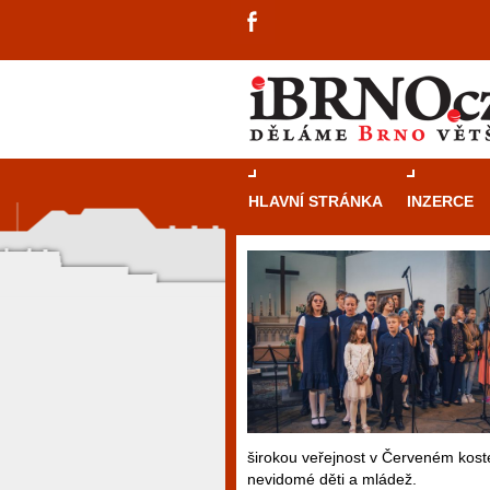
HLAVNÍ STRÁNKA
INZERCE
širokou veřejnost v Červeném kost
nevidomé děti a mládež.
návštěvníky, tak pro příležitostné h