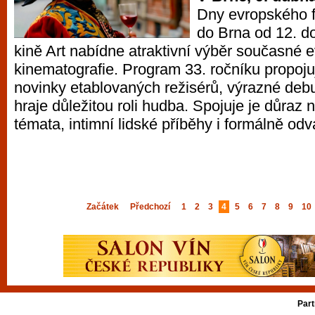
Dny evropského f
do Brna od 12. d
kině Art nabídne atraktivní výběr současné 
kinematografie. Program 33. ročníku propoj
novinky etablovaných režisérů, výrazné debut
hraje důležitou roli hudba. Spojuje je důraz 
témata, intimní lidské příběhy i formálně odv
Začátek
Předchozí
1
2
3
4
5
6
7
8
9
10
Part