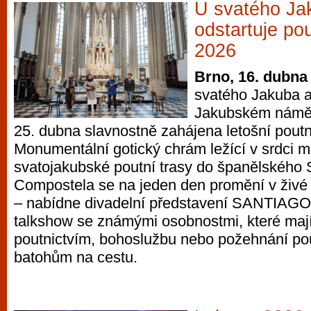
U svatého Ja
odstartuje po
2026
Brno, 16. dubna
svatého Jakuba a
Jakubském náměs
25. dubna slavnostně zahájena letošní pout
Monumentální gotický chrám ležící v srdci m
svatojakubské poutní trasy do španělského 
Compostela se na jeden den promění v živé 
– nabídne divadelní představení SANTIAGO č
talkshow se známými osobnostmi, které maj
poutnictvím, bohoslužbu nebo požehnání pou
batohům na cestu.