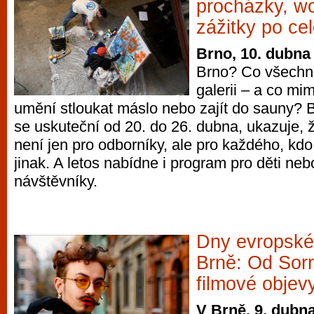
procházky, wo
zážitky po c
Brno, 10. dubna
Brno? Co všechno
galerii – a co mi
umění stloukat máslo nebo zajít do sauny? B
se uskuteční od 20. do 26. dubna, ukazuje,
není jen pro odborníky, ale pro každého, kd
jinak. A letos nabídne i program pro děti neb
návštěvníky.
Dny evropské
Brně: Od Sorr
filmové objev
V Brně, 9. dubn