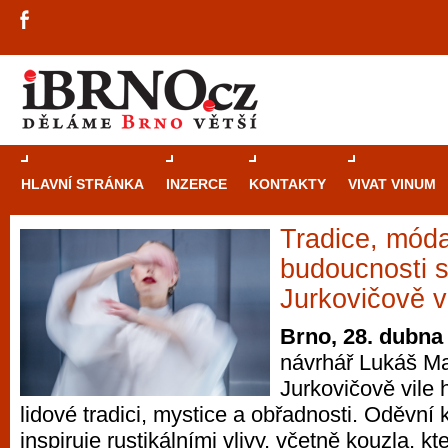
HLAVNÍ STRÁNKA
INZERCE
KONTAKTY
VIVAT VINUM
Tradice, móda
Průvodce
kasi
budoucnosti s
Brně: Od rulet
Jurkovičově v
automaty
Brno, 28. dubna
návrhář Lukáš M
Brno je měs
Jurkovičově vile 
zajímavé p
lidové tradici, mystice a obřadnosti. Oděvn
restaurace, div
inspiruje rustikálními vlivy, včetně kouzla, k
Mimo jiné je ale také místem, kde si můžet