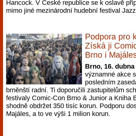
Hancock. V České republice se k oslavě přip
mimo jiné mezinárodní hudební festival Jaz
Podpora pro k
Získá ji Comi
Brno i Majále
Brno, 16. dubna
významné akce s
posledním zasedá
brněnští radní. Ti doporučili zastupitelům sch
festivaly Comic-Con Brno & Junior a Kniha B
shodně obdržet 350 tisíc korun. Podporu do
Majáles, a to ve výši 1 milion korun.