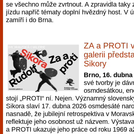
se všechno může zvrtnout. A zpravidla taky 
jízdu napříč tématy doplní hvězdný host. V 
zamíří i do Brna.
ZA a PROTI 
galerii předst
Sikory
Brno, 16. dubna
své tvorby je dáv
osmdesátkou, ener
stojí „PROTI“ ní. Nejen. Významný slovens
Sikora slaví 17. dubna 2026 osmdesáté naroz
nasnadě, že jubilejní retrospektiva v Moravsk
reflektuje jeho osobnost už názvem. Výstava
a PROTI ukazuje jeho práce od roku 1969 a