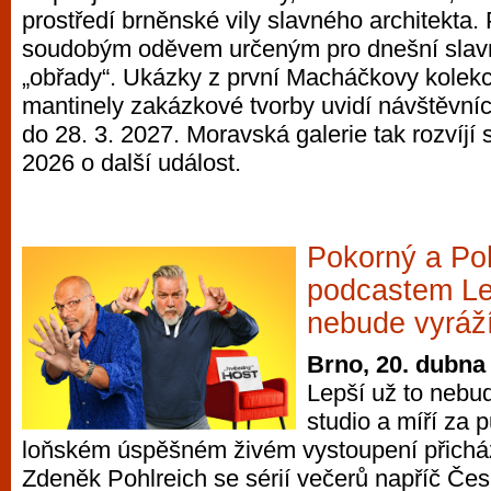
prostředí brněnské vily slavného architekta. 
vyzkoušet různé kasinové hry. V neustál
soudobým oděvem určeným pro dnešní slavnos
metropoli naleznete širokou nabídku her o
„obřady“. Ukázky z první Macháčkovy kolekc
po moderní automaty jak pro pravidelné n
mantinely zakázkové tvorby uvidí návštěvníci
příležitostné hráče. V...
do 28. 3. 2027. Moravská galerie tak rozvíjí
2026 o další událost.
Pokorný a Poh
podcastem Le
nebude vyráž
Brno, 20. dubna
Lepší už to nebu
studio a míří za 
loňském úspěšném živém vystoupení přicház
Zdeněk Pohlreich se sérií večerů napříč Čes