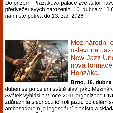
Do přízemí Pražákova paláce zve autor návš
předvečer svých narozenin, 16. dubna v 18.
na místě potrvá do 13. září 2026.
Mezinárodní 
oslaví na Jaz
New Jazz Un
nová formace
Honzáka.
Brno, 18. dubna
duben se po celém světě slaví jako Mezinár
Svátek vyhlásila v roce 2011 organizace 
zdůraznila sjednocující roli jazzu po celém s
ambasadorem je legendární pianista a sklad