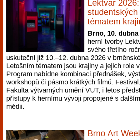
Lektvar 2026:
studentských 
tématem kraji
Brno, 10. dubna
herní tvorby Lekt
svého třetího roč
uskuteční již 10.–12. dubna 2026 v brněnské
Letošním tématem jsou krajiny a jejich role v
Program nabídne kombinaci přednášek, výsta
workshopů či pásmo krátkých filmů. Festival
Fakulta výtvarných umění VUT, i letos předst
přístupy k hernímu vývoji propojené s další
médii.
Brno Art Wee