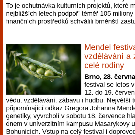
To je ochutnávka kulturních projektů, které 
vyzkoušet různé kasinové hry. V neustál
nejbližších letech podpoří téměř 105 miliony
metropoli naleznete širokou nabídku her o
finančních prostředků schválili brněnští zastu
po moderní automaty jak pro pravidelné n
příležitostné hráče. V...
Mendel festiva
vzdělávání a 
celé rodiny
Brno, 28. červn
festival se letos
12. do 19. červen
vědu, vzdělávání, zábavu i hudbu. Největší
připomínající odkaz Gregora Johanna Mende
genetiky, vyvrcholí v sobotu 18. července hl
dnem v univerzitním kampusu Masarykovy un
Bohunicích. Vstup na celý festival i doprovo