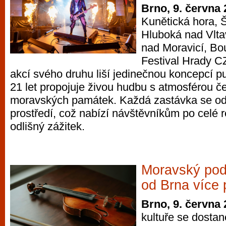
Brno, 9. června
Kunětická hora, Š
Hluboká nad Vlta
nad Moravicí, Bo
Festival Hrady C
akcí svého druhu liší jedinečnou koncepcí put
21 let propojuje živou hudbu s atmosférou č
moravských památek. Každá zastávka se od
prostředí, což nabízí návštěvníkům po celé 
odlišný zážitek.
Moravský pod
od Brna více
Brno, 9. června
kultuře se dosta