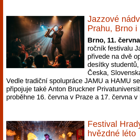
Jazzové nádvo
Prahu, Brno i
Brno, 11. červn
ročník festivalu 
přivede na dvě o
desítky studentů,
Česka, Slovensk
Vedle tradiční spolupráce JAMU a HAMU se 
připojuje také Anton Bruckner Privatuniversitä
proběhne 16. června v Praze a 17. června v
Festival Hrad
hvězdné léto