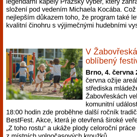
legendární kapely Pražský výběr, který zahr
složení pod vedením Michaela Kocába. Což
nejlepším důkazem toho, že program také le
kvalitní činohru s výjimečnými hudebními vy
V Žabovřeská
oblíbený fest
Brno, 4. června
června ožije are
střediska mládež
Žabovřeskách ve
komunitní událos
18:00 hodin zde proběhne další ročník tradič
BestFest. Akce, která je otevřená široké veře
„Z toho rostu“ a ukáže plody celoroční práce 
z místních volnočasových kroužků.