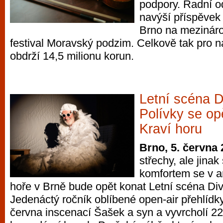
podpory. Radní od
navýší příspěvek 
Brno na mezinár
festival Moravský podzim. Celkově tak pro n
obdrží 14,5 milionu korun.
Letní scéna D
Polívky se op
Kraví horu
Brno, 5. června
střechy, ale jina
komfortem se v a
hoře v Brně bude opět konat Letní scéna Div
Jedenáctý ročník oblíbené open-air přehlídky
června inscenací Šašek a syn a vyvrcholí 2