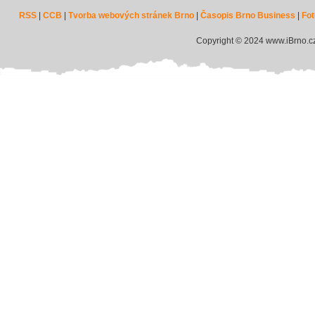
RSS
|
CCB
|
Tvorba webových stránek Brno
|
Časopis Brno Business
|
Fot
Copyright © 2024 www.iBrno.c