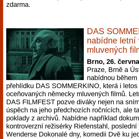
zdarma.
DAS SOMME
nabídne letn
mluvených fi
Brno, 26. červn
Praze, Brně a Ús
nabídnou během 
přehlídku DAS SOMMERKINO, která i letos 
oceňovaných německy mluvených filmů. Letní
DAS FILMFEST pozve diváky nejen na snímky
úspěch na jeho předchozích ročnících, ale t
poklady z archivů. Nabídne například dokume
kontroverzní režisérky Riefenstahl, poslední
Wenderse Dokonalé dny, komedii Dvě ku jed