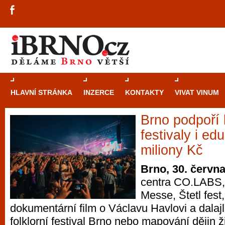
HLAVNÍ STRÁNKA
INZERCE
KONTAKTY
VIVAT VINUM
Brno podpoří 
Průvodce
kasi
festivaly i ed
Brně: Od rulet
miliony Kč
automaty
Brno, 30. červn
centra CO.LABS, 
Brno je měs
Messe, Štetl fest, 
zajímavé p
dokumentární film o Václavu Havlovi a dalaj
restaurace, div
folklorní festival Brno nebo mapování dějin 
Mimo jiné je ale také místem, kde si můžet