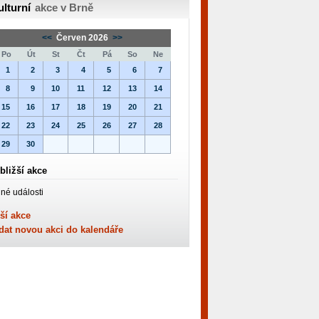
ulturní
akce v Brně
<<
Červen 2026
>>
Po
Út
St
Čt
Pá
So
Ne
1
2
3
4
5
6
7
8
9
10
11
12
13
14
15
16
17
18
19
20
21
22
23
24
25
26
27
28
29
30
bližší akce
né události
ší akce
dat novou akci do kalendáře