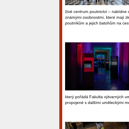
živé centrum poutnictví – nabídne 
známými osobnostmi, které mají z
poutníkům a jejich batohům na ces
který pořádá Fakulta výtvarných umě
propojené s dalšími uměleckými mé