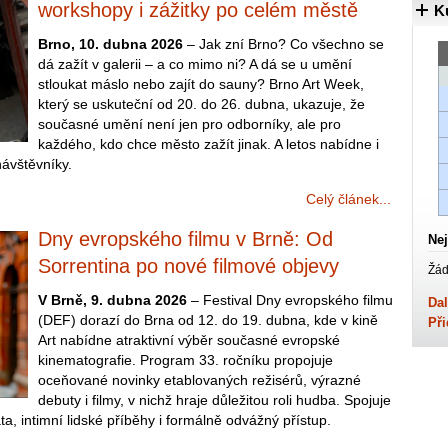
workshopy i zážitky po celém městě
K
Brno, 10. dubna 2026
– Jak zní Brno? Co všechno se
dá zažít v galerii – a co mimo ni? A dá se u umění
stloukat máslo nebo zajít do sauny? Brno Art Week,
který se uskuteční od 20. do 26. dubna, ukazuje, že
současné umění není jen pro odborníky, ale pro
každého, kdo chce město zažít jinak. A letos nabídne i
návštěvníky.
Celý článek...
Dny evropského filmu v Brně: Od
Nej
Sorrentina po nové filmové objevy
Žád
V Brně, 9. dubna 2026
– Festival Dny evropského filmu
Dal
(DEF) dorazí do Brna od 12. do 19. dubna, kde v kině
Při
Art nabídne atraktivní výběr současné evropské
kinematografie. Program 33. ročníku propojuje
oceňované novinky etablovaných režisérů, výrazné
debuty i filmy, v nichž hraje důležitou roli hudba. Spojuje
a, intimní lidské příběhy i formálně odvážný přístup.