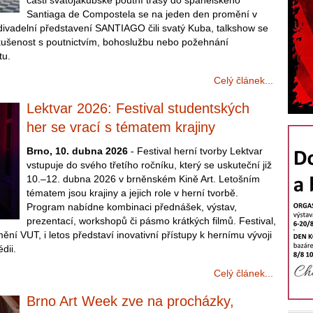
části svatojakubské poutní trasy do španělského
Santiaga de Compostela se na jeden den promění v
divadelní představení SANTIAGO čili svatý Kuba, talkshow se
kušenost s poutnictvím, bohoslužbu nebo požehnání
tu.
Celý článek...
Lektvar 2026: Festival studentských
her se vrací s tématem krajiny
Brno, 10. dubna 2026
- Festival herní tvorby Lektvar
vstupuje do svého třetího ročníku, který se uskuteční již
10.–12. dubna 2026 v brněnském Kině Art. Letošním
tématem jsou krajiny a jejich role v herní tvorbě.
Program nabídne kombinaci přednášek, výstav,
prezentací, workshopů či pásmo krátkých filmů. Festival,
ní VUT, i letos představí inovativní přístupy k hernímu vývoji
dii.
Celý článek...
Brno Art Week zve na procházky,