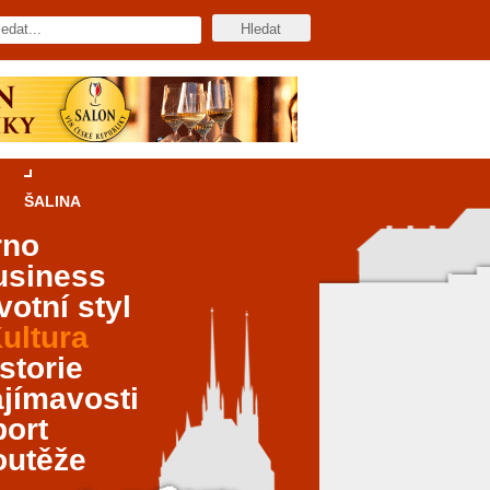
ŠALINA
rno
usiness
votní styl
ultura
storie
jímavosti
port
outěže