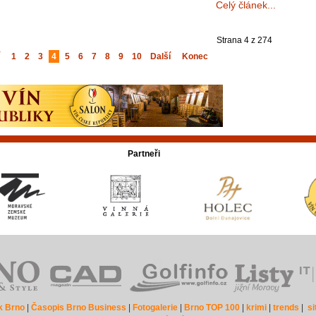
Celý článek...
Strana 4 z 274
1
2
3
4
5
6
7
8
9
10
Další
Konec
Partneři
k Brno
|
Časopis Brno Business
|
Fotogalerie
|
Brno TOP 100
|
krimi
|
trends
|
s