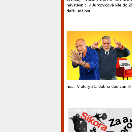
návštěvníci v Jurkovičově vile do 2
další událost.
host. V úterý 21. dubna duo zamíří 