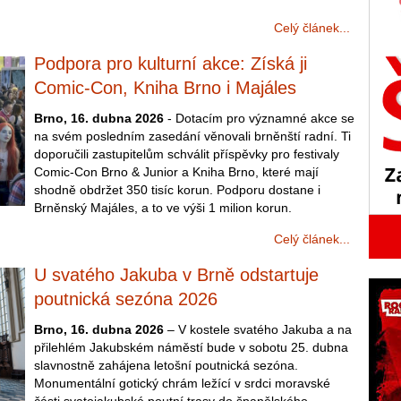
Celý článek...
Podpora pro kulturní akce: Získá ji
Comic-Con, Kniha Brno i Majáles
Brno, 16. dubna 2026
- Dotacím pro významné akce se
na svém posledním zasedání věnovali brněnští radní. Ti
doporučili zastupitelům schválit příspěvky pro festivaly
Comic-Con Brno & Junior a Kniha Brno, které mají
shodně obdržet 350 tisíc korun. Podporu dostane i
Brněnský Majáles, a to ve výši 1 milion korun.
Celý článek...
U svatého Jakuba v Brně odstartuje
poutnická sezóna 2026
Brno, 16. dubna 2026
– V kostele svatého Jakuba a na
přilehlém Jakubském náměstí bude v sobotu 25. dubna
slavnostně zahájena letošní poutnická sezóna.
Monumentální gotický chrám ležící v srdci moravské