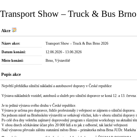
Transport Show – Truck & Bus Brno
Akce
Název akce:
Transport Show – Truck & Bus Brno 2026
Datum konání:
12.06.2026 - 13.06.2026
Místo konání:
Brno, Výstaviště
Popis akce
Největší přehlídka silniční nákladní a autobusové dopravy v České republice
Výstava nákladních vozidel, autobusů a služeb pro silniční dopravce se koná 12. a 13. června 
Je to jediná výstava svého druhu v České republice.
Výstava je určena pro dopravce, řidiče profesionály i veřejnost se zájmem o silniční dopravu.
Na jednom místě na Brněnském výstavišti se setkávají všichni, kdo v oboru silniční dopravy 
Po celé dva dny veletrhu zajímavý doprovodný program s různými workshopy na aktuální témata
V obou dnech očekáváme účast přes 20 000 lidí a to jak z odborné, tak laické veřejnosti
Nad výstavou převzalo záštitu statutární město Brno – primátorka města Brna JUDr. Markét