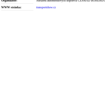
Organizátor:
Sdružení automobilových dopravců ČESMAD BOHEMIA
WWW stránka:
transportshow.cz