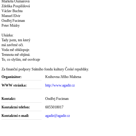
Markéta Oumarová
Zdeňka Pospíšilová
Václav Buchta
Manuel Elvir
Ondřej Fuciman
Peter Múdry
Ukázka:
Tady jsem, ten který
má zavřené oči.
Voda mě obklopuje.
Temnota mě objímá.
To, co slyším, mě osvěcuje
Za finanční podpory Státního fondu kultury České republiky.
Organizátor:
Knihovna Jiřího Mahena
WWW stránka:
http://www.agadir.cz
Kontakt:
Ondřej Fuciman
Kontaktní telefon:
6055018017
Kontaktní e-mail:
agadir@agadir.cz