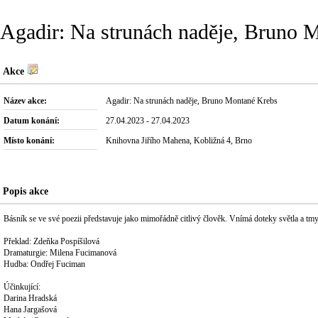
Agadir: Na strunách naděje, Bruno 
Akce
Název akce:
Agadir: Na strunách naděje, Bruno Montané Krebs
Datum konání:
27.04.2023 - 27.04.2023
Místo konání:
Knihovna Jiřího Mahena, Kobližná 4, Brno
Popis akce
Básník se ve své poezii představuje jako mimořádně citlivý člověk. Vnímá doteky světla a tmy, 
Překlad: Zdeňka Pospíšilová
Dramaturgie: Milena Fucimanová
Hudba: Ondřej Fuciman
Účinkující:
Darina Hradská
Hana Jargašová