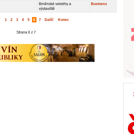
Brněnské veletrhy a
Business
výstaviště
1
2
3
4
5
6
7
Další
Konec
Strana 6 z 7