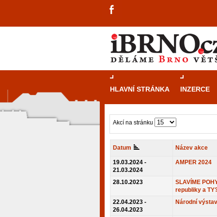
HLAVNÍ STRÁNKA
INZERCE
Akcí na stránku
Datum
Název akce
19.03.2024 -
AMPER 2024
21.03.2024
28.10.2023
SLAVÍME POHY
republiky a TY
22.04.2023 -
Národní výstav
26.04.2023
návštěvníky, tak pro příležitostné h