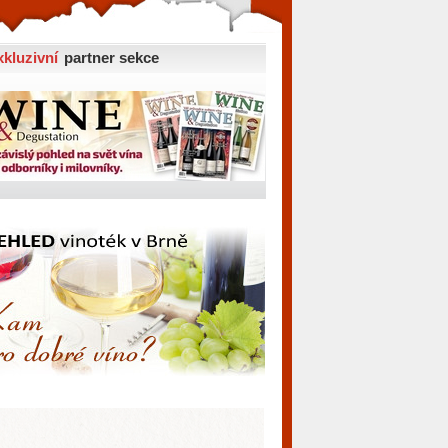
xkluzivní
partner sekce