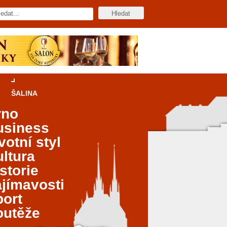
ŠALINA
rno
usiness
votní styl
ltura
storie
jímavosti
port
outěže