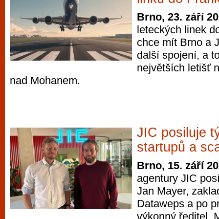
Brno, 23. září 2
leteckých linek 
chce mít Brno a 
další spojení, a t
největších letišť 
nad Mohanem.
JIC posiluje 
startupů a sc
Brno, 15. září 2
agentury JIC posí
Jan Mayer, zaklad
Dataweps a po pr
výkonný ředitel. 