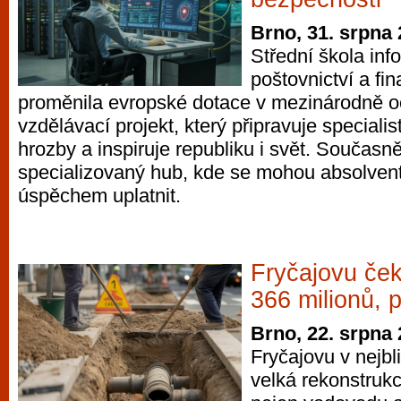
Brno, 31. srpna
Střední škola info
poštovnictví a fin
proměnila evropské dotace v mezinárodně 
vzdělávací projekt, který připravuje speciali
hrozby a inspiruje republiku i svět. Současně
specializovaný hub, kde se mohou absolventi
úspěchem uplatnit.
Fryčajovu če
366 milionů, 
Brno, 22. srpna
Fryčajovu v nejbl
velká rekonstrukc