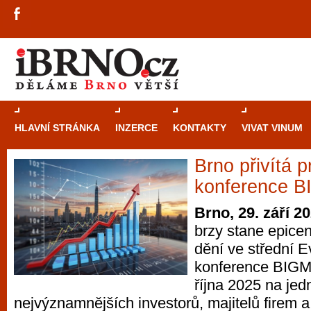
HLAVNÍ STRÁNKA
INZERCE
KONTAKTY
VIVAT VINUM
Brno přivítá p
Průvodce
kasi
konference 
Brně: Od rulet
Brno, 29. září 2
automaty
brzy stane epicen
dění ve střední E
Brno je měs
konference BIGM
zajímavé p
října 2025 na je
restaurace, div
nejvýznamnějších investorů, majitelů firem 
Mimo jiné je ale také místem, kde si můžet