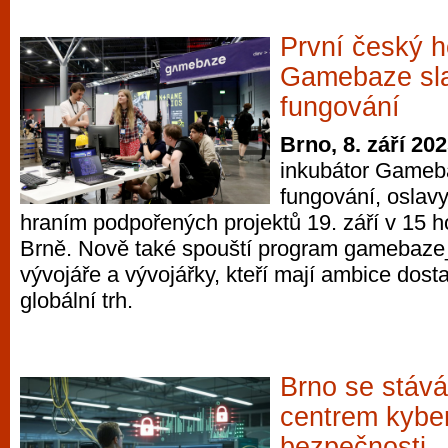
První český h
Gamebaze sla
fungování
Brno, 8. září 20
inkubátor Gameba
fungování, oslavy
hraním podpořených projektů 19. září v 15 h
Brně. Nově také spouští program gamebaze_
vývojáře a vývojářky, kteří mají ambice dosta
globální trh.
Brno se stáv
centrem kybe
bezpečnosti