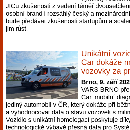
JICu zkušenosti z vedení téměř dvousetčlen
osobní brand i rozsáhlý český a mezinárodní
bude předávat zkušenosti startupům a sca
jim růst.
Unikátní vozi
Car dokáže m
vozovky za p
Brno, 9. září 20
VARS BRNO před
Car, mobilní diag
jediný automobil v ČR, který dokáže při běž
a vyhodnocovat data o stavu vozovek s mili
Vozidlo s unikátní homologací poskytuje dík
technologické výbavě přesná data pro Syst