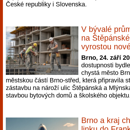
České republiky i Slovenska.
vyzkoušet různé kasinové hry. V neustál
metropoli naleznete širokou nabídku her o
po moderní automaty jak pro pravidelné n
příležitostné hráče. V...
V bývalé prů
na Štěpánské
vyrostou nové
Brno, 24. září 2
dostupnosti bydle
chystá město Brn
městskou částí Brno-střed, která připravila s
zástavbu na nároží ulic Štěpánská a Mlýnská
stavbou bytových domů a školského objektu
Brno a kraj ch
linku do Frank