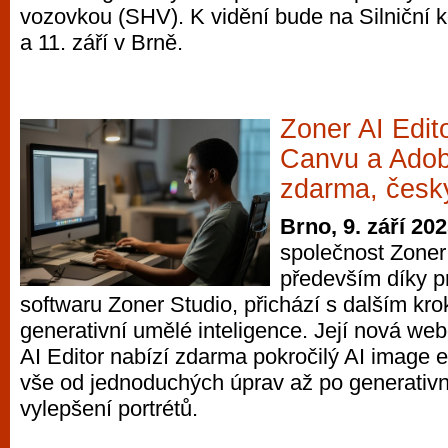
vozovkou (SHV). K vidění bude na Silniční k
a 11. září v Brně.
Zoner AI Edi
Canvu a Adob
zdarma, česky
Brno, 9. září 20
společnost Zoner
především díky p
softwaru Zoner Studio, přichází s dalším kr
generativní umělé inteligence. Její nová we
AI Editor nabízí zdarma pokročilý AI image e
vše od jednoduchých úprav až po generativn
vylepšení portrétů.