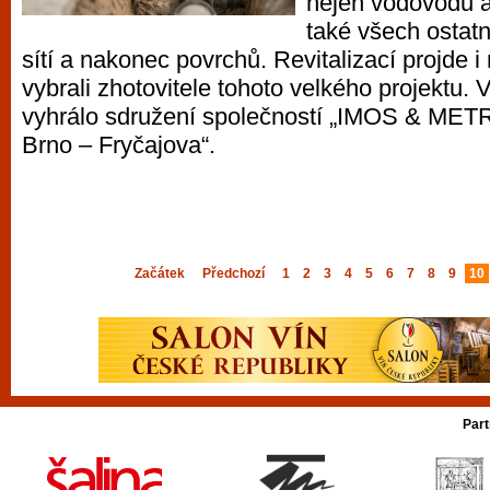
nejen vodovodu a
také všech ostat
sítí a nakonec povrchů. Revitalizací projde i
vybrali zhotovitele tohoto velkého projektu. 
vyhrálo sdružení společností „IMOS & ME
Brno – Fryčajova“.
Začátek
Předchozí
1
2
3
4
5
6
7
8
9
10
Part