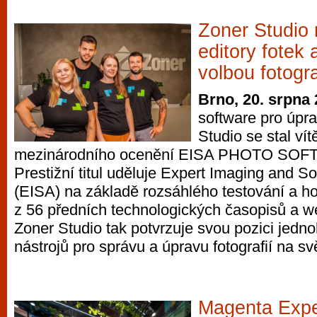
Zoner Studio 
editory fotek 
volbou fotogr
Brno, 20. srpna
software pro úpra
Studio se stal ví
mezinárodního ocenění EISA PHOTO SOF
Prestižní titul uděluje Expert Imaging and S
(EISA) na základě rozsáhlého testování a h
z 56 předních technologických časopisů a w
Zoner Studio tak potvrzuje svou pozici jedno
nástrojů pro správu a úpravu fotografií na sv
Magenta Expe