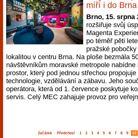
míří i do Brna
Brno, 15. srpna
rozšiřuje svůj ús
Magenta Experie
po téměř pěti let
pražské pobočky 
lokalitou v centru Brna. Na ploše bezmála 5
návštěvníkům moravské metropole nabídne m
prostor, který pod jednou střechou propojuj
technologie, vzdělávání a zábavu. Jeho součá
operátora, která od 1. července poskytuje k
servis. Celý MEC zahajuje provoz pro veřejn
Začátek
Předchozí
1
2
3
4
5
6
7
8
9
10