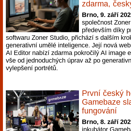
zdarma, česky
Brno, 9. září 20
společnost Zoner
především díky p
softwaru Zoner Studio, přichází s dalším kr
generativní umělé inteligence. Její nová we
AI Editor nabízí zdarma pokročilý AI image e
vše od jednoduchých úprav až po generativn
vylepšení portrétů.
První český h
Gamebaze sla
fungování
Brno, 8. září 20
inkubátor Gameba