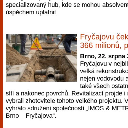
specializovaný hub, kde se mohou absolventi
úspěchem uplatnit.
Fryčajovu če
366 milionů, 
Brno, 22. srpna
Fryčajovu v nejbl
velká rekonstrukc
nejen vodovodu a
také všech ostat
sítí a nakonec povrchů. Revitalizací projde i
vybrali zhotovitele tohoto velkého projektu. 
vyhrálo sdružení společností „IMOS & ME
Brno – Fryčajova“.