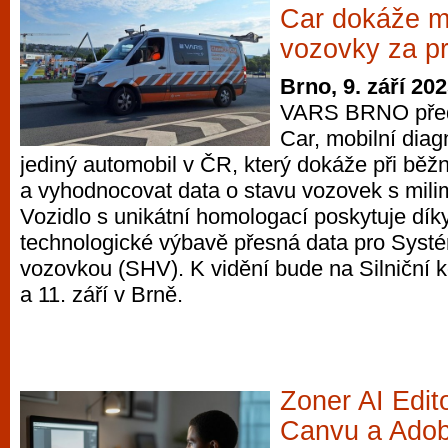
Car dokáže m
vozovky za p
Brno, 9. září 20
VARS BRNO před
Car, mobilní diag
jediný automobil v ČR, který dokáže při běž
a vyhodnocovat data o stavu vozovek s mili
Vozidlo s unikátní homologací poskytuje dík
technologické výbavě přesná data pro Syst
vozovkou (SHV). K vidění bude na Silniční k
a 11. září v Brně.
Zoner AI Edi
Canvu a Adob