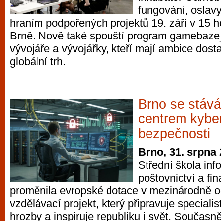
fungování, oslavy
hraním podpořených projektů 19. září v 15 h
Brně. Nově také spouští program gamebaze_
vývojáře a vývojářky, kteří mají ambice dosta
globální trh.
Brno se stáv
centrem kybe
bezpečnosti
Brno, 31. srpna
Střední škola info
poštovnictví a fin
proměnila evropské dotace v mezinárodně 
vzdělávací projekt, který připravuje speciali
hrozby a inspiruje republiku i svět. Současně