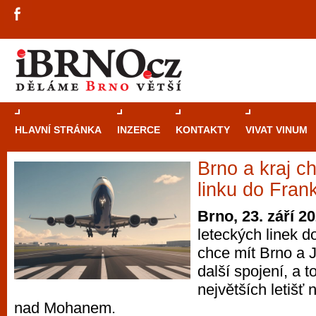
HLAVNÍ STRÁNKA
INZERCE
KONTAKTY
VIVAT VINUM
Brno a kraj ch
Průvodce
kasi
linku do Frank
Brně: Od rulet
Brno, 23. září 2
automaty
leteckých linek 
chce mít Brno a 
Brno je měs
další spojení, a t
zajímavé p
největších letišť 
restaurace, div
nad Mohanem.
Mimo jiné je ale také místem, kde si můžet