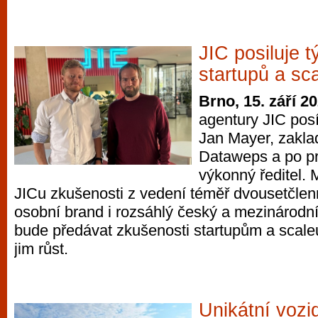
vyzkoušet různé kasinové hry. V neustál
metropoli naleznete širokou nabídku her o
po moderní automaty jak pro pravidelné n
JIC posiluje 
příležitostné hráče. V...
startupů a sc
Brno, 15. září 2
agentury JIC posí
Jan Mayer, zaklad
Dataweps a po pr
výkonný ředitel. 
JICu zkušenosti z vedení téměř dvousetčlen
osobní brand i rozsáhlý český a mezinárodní
bude předávat zkušenosti startupům a sca
jim růst.
Unikátní vozi