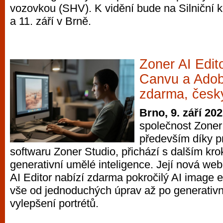
vozovkou (SHV). K vidění bude na Silniční k
a 11. září v Brně.
Zoner AI Edi
Canvu a Adob
zdarma, česky
Brno, 9. září 20
společnost Zoner
především díky p
softwaru Zoner Studio, přichází s dalším kr
generativní umělé inteligence. Její nová we
AI Editor nabízí zdarma pokročilý AI image e
vše od jednoduchých úprav až po generativn
vylepšení portrétů.