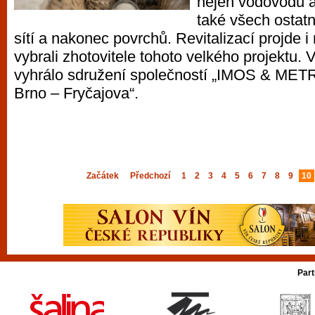
nejen vodovodu a
také všech ostat
sítí a nakonec povrchů. Revitalizací projde i
vybrali zhotovitele tohoto velkého projektu. 
vyhrálo sdružení společností „IMOS & ME
Brno – Fryčajova“.
Začátek
Předchozí
1
2
3
4
5
6
7
8
9
10
Part