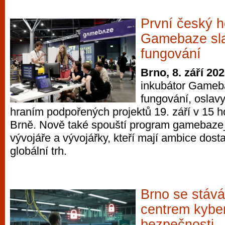
První český h
Gamebaze sla
fungování
Brno, 8. září 20
inkubátor Gameba
fungování, oslavy
hraním podpořených projektů 19. září v 15 h
Brně. Nově také spouští program gamebaze_
vývojáře a vývojářky, kteří mají ambice dosta
globální trh.
Brno se stáv
centrem kybe
bezpečnosti