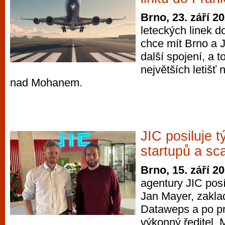
Brno, 23. září 2
leteckých linek 
chce mít Brno a 
další spojení, a t
největších letišť 
nad Mohanem.
JIC posiluje 
startupů a sc
Brno, 15. září 2
agentury JIC posí
Jan Mayer, zaklad
Dataweps a po pr
výkonný ředitel. 