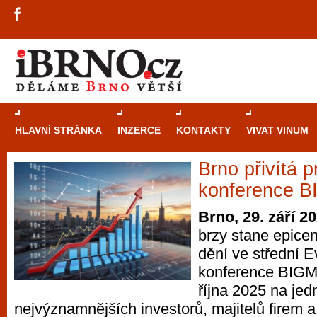
HLAVNÍ STRÁNKA
INZERCE
KONTAKTY
VIVAT VINUM
Brno přivítá p
Průvodce
kasi
konference 
Brně: Od rulet
Brno, 29. září 2
automaty
brzy stane epicen
dění ve střední E
Brno je měs
konference BIGM
zajímavé p
října 2025 na je
restaurace, div
nejvýznamnějších investorů, majitelů firem 
Mimo jiné je ale také místem, kde si můžet