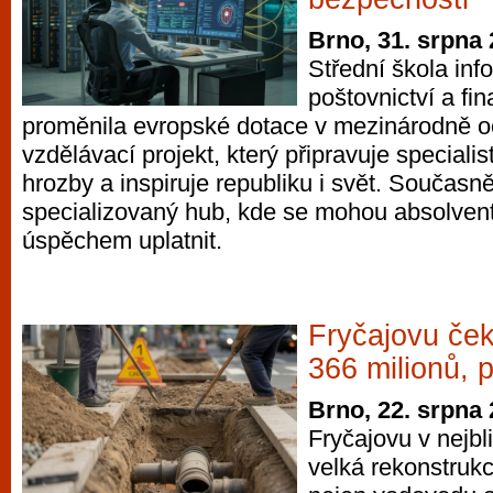
Brno, 31. srpna
Střední škola info
poštovnictví a fin
proměnila evropské dotace v mezinárodně 
vzdělávací projekt, který připravuje speciali
hrozby a inspiruje republiku i svět. Současně
specializovaný hub, kde se mohou absolventi
úspěchem uplatnit.
Fryčajovu če
366 milionů, 
Brno, 22. srpna
Fryčajovu v nejbl
velká rekonstrukc