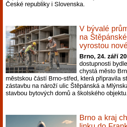
České republiky i Slovenska.
vyzkoušet různé kasinové hry. V neustál
metropoli naleznete širokou nabídku her o
po moderní automaty jak pro pravidelné n
příležitostné hráče. V...
V bývalé prů
na Štěpánské
vyrostou nové
Brno, 24. září 2
dostupnosti bydle
chystá město Brn
městskou částí Brno-střed, která připravila s
zástavbu na nároží ulic Štěpánská a Mlýnská
stavbou bytových domů a školského objektu
Brno a kraj ch
linku do Frank