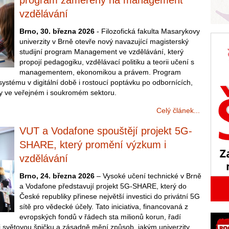
program zaměřený na management
vzdělávání
Brno, 30. března 2026
- Filozofická fakulta Masarykovy
univerzity v Brně otevře nový navazující magisterský
studijní program Management ve vzdělávání, který
propojí pedagogiku, vzdělávací politiku a teorii učení s
managementem, ekonomikou a právem. Program
stému v digitální době i rostoucí poptávku po odbornících,
esy ve veřejném i soukromém sektoru.
Celý článek...
VUT a Vodafone spouštějí projekt 5G-
SHARE, který promění výzkum i
vzdělávání
Brno, 24. března 2026
– Vysoké učení technické v Brně
a Vodafone představují projekt 5G-SHARE, který do
České republiky přinese největší investici do privátní 5G
sítě pro vědecké účely. Tato iniciativa, financovaná z
evropských fondů v řádech sta milionů korun, řadí
 světovou špičku a zásadně mění způsob, jakým univerzity