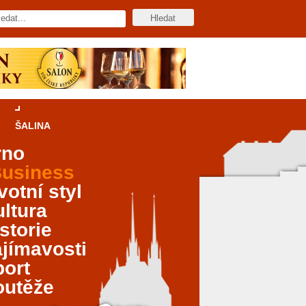
ŠALINA
rno
usiness
votní styl
ltura
storie
jímavosti
port
outěže