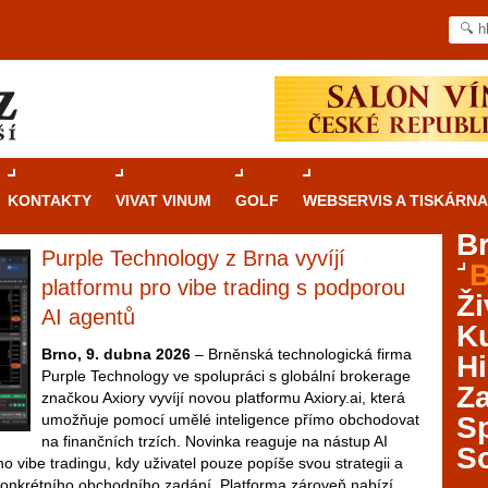
KONTAKTY
VIVAT VINUM
GOLF
WEBSERVIS A TISKÁRNA
B
Purple Technology z Brna vyvíjí
B
Průvodce
kasinovými hrami v Brně: Od
platformu pro vibe trading s podporou
Ži
rulety po video automaty
AI agentů
Ku
Brno je městem známým pro zajímavé památky, skvělé
Brno, 9. dubna 2026
– Brněnská technologická firma
Hi
restaurace, divadla a univerzity. Mimo jiné je ale také
Purple Technology ve spolupráci s globální brokerage
Za
místem, kde si můžete legálně a bezpečně vyzkoušet
značkou Axiory vyvíjí novou platformu Axiory.ai, která
různé kasinové hry. V neustále kvetoucí moravské
umožňuje pomocí umělé inteligence přímo obchodovat
S
metropoli naleznete širokou nabídku her od klasické
na finančních trzích. Novinka reaguje na nástup AI
S
rulety až po moderní automaty jak pro pravidelné
o vibe tradingu, kdy uživatel pouze popíše svou strategii a
ráče. V...
konkrétního obchodního zadání. Platforma zároveň nabízí