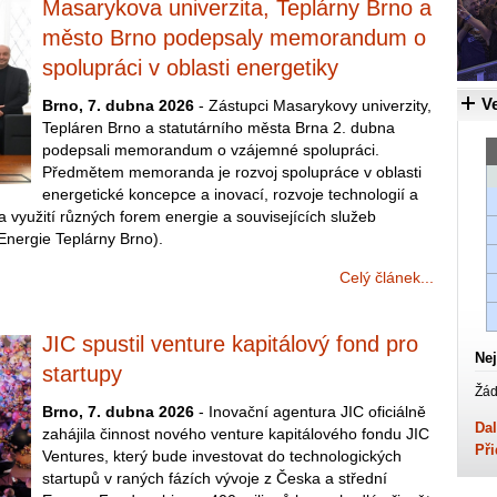
Masarykova univerzita, Teplárny Brno a
město Brno podepsaly memorandum o
spolupráci v oblasti energetiky
Ve
Brno, 7. dubna 2026
- Zástupci Masarykovy univerzity,
Tepláren Brno a statutárního města Brna 2. dubna
podepsali memorandum o vzájemné spolupráci.
Předmětem memoranda je rozvoj spolupráce v oblasti
energetické koncepce a inovací, rozvoje technologií a
a využití různých forem energie a souvisejících služeb
Energie Teplárny Brno).
Celý článek...
JIC spustil venture kapitálový fond pro
Nej
startupy
Žád
Brno, 7. dubna 2026
- Inovační agentura JIC oficiálně
Dal
zahájila činnost nového venture kapitálového fondu JIC
Při
Ventures, který bude investovat do technologických
startupů v raných fázích vývoje z Česka a střední