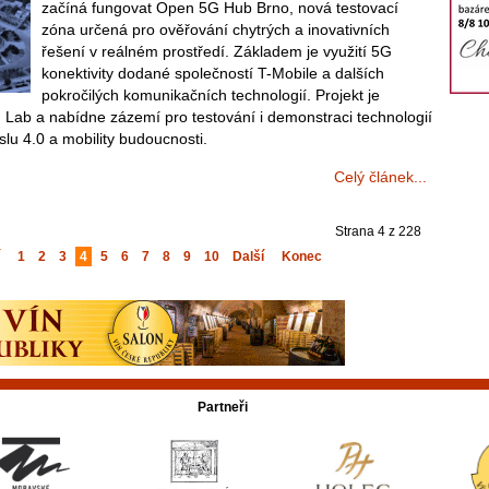
začíná fungovat Open 5G Hub Brno, nová testovací
zóna určená pro ověřování chytrých a inovativních
řešení v reálném prostředí. Základem je využití 5G
konektivity dodané společností T-Mobile a dalších
pokročilých komunikačních technologií. Projekt je
g Lab a nabídne zázemí pro testování i demonstraci technologií
slu 4.0 a mobility budoucnosti.
Celý článek...
Strana 4 z 228
1
2
3
4
5
6
7
8
9
10
Další
Konec
Partneři