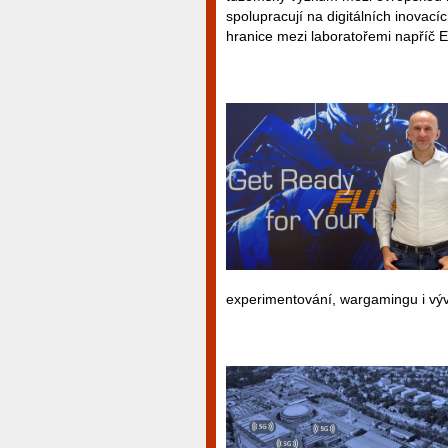
spolupracují na digitálních inovacíc
hranice mezi laboratořemi napříč 
experimentování, wargamingu i výv