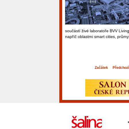
součástí živé laboratoře BVV Livin
napříč oblastmi smart cities, průmy
Začátek
Předchozí