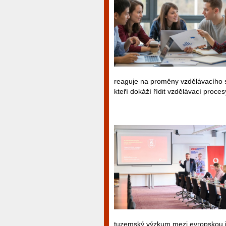
reaguje na proměny vzdělávacího sy
kteří dokáží řídit vzdělávací proc
tuzemský výzkum mezi evropskou i