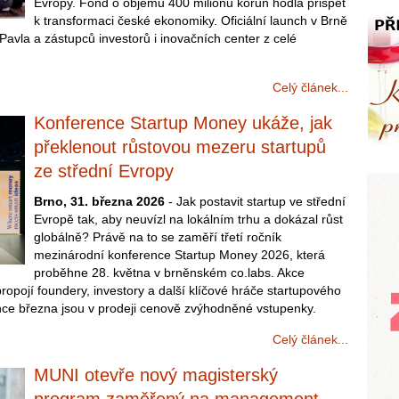
Evropy. Fond o objemu 400 milionů korun hodlá přispět
k transformaci české ekonomiky. Oficiální launch v Brně
Pavla a zástupců investorů i inovačních center z celé
Celý článek...
Konference Startup Money ukáže, jak
překlenout růstovou mezeru startupů
ze střední Evropy
Brno, 31. března 2026
- Jak postavit startup ve střední
Evropě tak, aby neuvízl na lokálním trhu a dokázal růst
globálně? Právě na to se zaměří třetí ročník
mezinárodní konference Startup Money 2026, která
proběhne 28. května v brněnském co.labs. Akce
opojí foundery, investory a další klíčové hráče startupového
ce března jsou v prodeji cenově zvýhodněné vstupenky.
Celý článek...
MUNI otevře nový magisterský