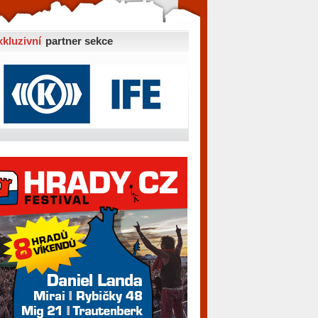
xkluzivní
partner sekce