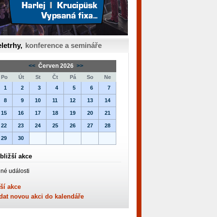
letrhy,
konference a semináře
<<
Červen 2026
>>
Po
Út
St
Čt
Pá
So
Ne
1
2
3
4
5
6
7
8
9
10
11
12
13
14
15
16
17
18
19
20
21
22
23
24
25
26
27
28
29
30
bližší akce
né události
ší akce
dat novou akci do kalendáře