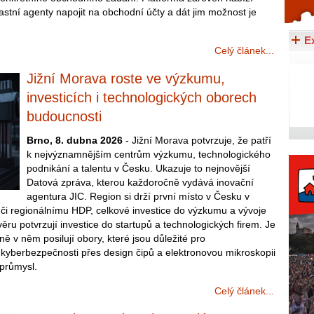
astní agenty napojit na obchodní účty a dát jim možnost je
Celý článek...
E
Celý článek...
Jižní Morava roste ve výzkumu,
investicích i technologických oborech
budoucnosti
Brno, 8. dubna 2026
- Jižní Morava potvrzuje, že patří
k nejvýznamnějším centrům výzkumu, technologického
podnikání a talentu v Česku. Ukazuje to nejnovější
Datová zpráva, kterou každoročně vydává inovační
agentura JIC. Region si drží první místo v Česku v
ůči regionálnímu HDP, celkové investice do výzkumu a vývoje
věru potvrzují investice do startupů a technologických firem. Je
ě v něm posilují obory, které jsou důležité pro
yberbezpečnosti přes design čipů a elektronovou mikroskopii
 průmysl.
Celý článek...