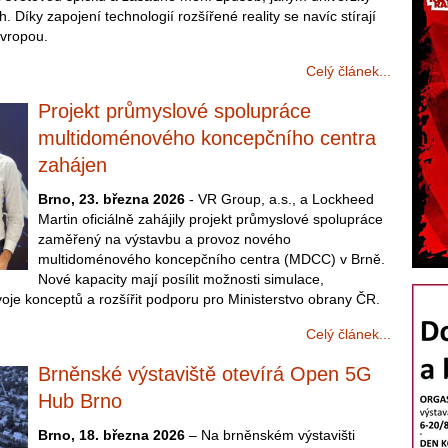
h. Díky zapojení technologií rozšířené reality se navíc stírají
Evropou.
Celý článek...
Projekt průmyslové spolupráce
multidoménového koncepčního centra
zahájen
Brno, 23. března 2026
- VR Group, a.s., a Lockheed
Martin oficiálně zahájily projekt průmyslové spolupráce
zaměřený na výstavbu a provoz nového
multidoménového koncepčního centra (MDCC) v Brně.
Nové kapacity mají posílit možnosti simulace,
oje konceptů a rozšířit podporu pro Ministerstvo obrany ČR.
Celý článek...
Brněnské výstaviště otevírá Open 5G
Hub Brno
Brno, 18. března 2026
– Na brněnském výstavišti