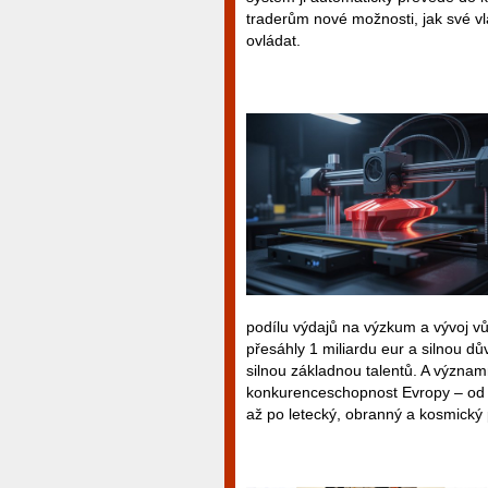
traderům nové možnosti, jak své vl
ovládat.
podílu výdajů na výzkum a vývoj v
přesáhly 1 miliardu eur a silnou dů
silnou základnou talentů. A významn
konkurenceschopnost Evropy – od k
až po letecký, obranný a kosmický