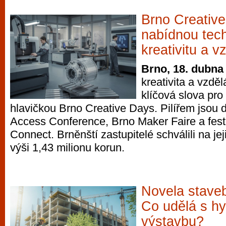
Brno Creativ
nabídnou tech
kreativitu a v
Brno, 18. dubna
kreativita a vzděl
klíčová slova pr
hlavičkou Brno Creative Days. Pilířem jso
Access Conference, Brno Maker Faire a fe
Connect. Brněnští zastupitelé schválili na je
výši 1,43 milionu korun.
Novela stave
Co udělá s h
výstavbu?