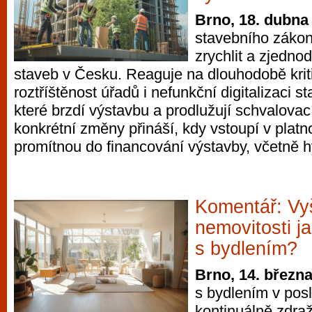
Brno, 18. dubna
stavebního záko
zrychlit a zjedno
staveb v Česku. Reaguje na dlouhodobě krit
roztříštěnost úřadů i nefunkční digitalizaci s
které brzdí výstavbu a prodlužují schvalovac
konkrétní změny přináší, kdy vstoupí v platno
promítnou do financování výstavby, včetně 
Komentář: Vy
nemovitosti ja
s bydlením?
Brno, 14. březn
s bydlením v posl
kontinuálně zdraž