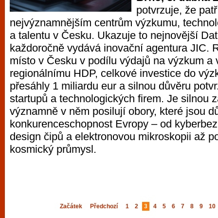
potvrzuje, že patř
nejvýznamnějším centrům výzkumu, technol
a talentu v Česku. Ukazuje to nejnovější Da
každoročně vydává inovační agentura JIC. Re
místo v Česku v podílu výdajů na výzkum a 
regionálnímu HDP, celkové investice do výz
přesáhly 1 miliardu eur a silnou důvěru potvr
startupů a technologických firem. Je silnou 
významně v něm posilují obory, které jsou dů
konkurenceschopnost Evropy – od kyberbez
design čipů a elektronovou mikroskopii až p
kosmický průmysl.
Začátek
Předchozí
1
2
3
4
5
6
7
8
9
10