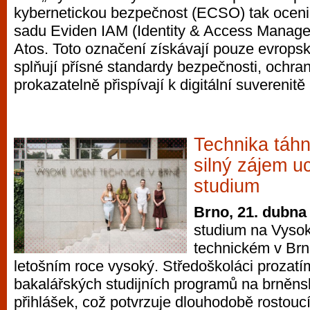
kybernetickou bezpečnost (ECSO) tak oceni
sadu Eviden IAM (Identity & Access Manage
Atos. Toto označení získávají pouze evropsk
splňují přísné standardy bezpečnosti, ochr
prokazatelně přispívají k digitální suverenitě
Technika táhn
silný zájem u
studium
Brno, 21. dubna
studium na Vyso
technickém v Brn
letošním roce vysoký. Středoškoláci prozatí
bakalářských studijních programů na brněns
přihlášek, což potvrzuje dlouhodobě rostoucí