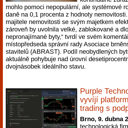
mohlo pomoci nepopulární, ale systémové r
daně na 0,1 procenta z hodnoty nemovitosti.
majitele nemovitosti se svým majetkem efekt
zároveň by uvolnila velké, zablokované a d
nepronajímané byty,“ tvrdí ve svém komentá
místopředseda správní rady Asociace brněns
stavitelů (ABRAST). Podíl neobydlených by
aktuálně pohybuje nad úrovní desetiprocentn
dvojnásobek ideálního stavu.
Purple Techn
vyvíjí platfor
trading s pod
Brno, 9. dubna 
technologická fir