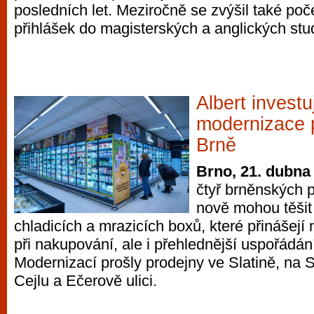
posledních let. Meziročně se zvýšil také po
přihlášek do magisterských a anglických stu
Albert investu
modernizace 
Brně
Brno, 21. dubna
čtyř brněnských p
nově mohou těšit
chladicích a mrazicích boxů, které přinášejí 
při nakupování, ale i přehlednější uspořádán
Modernizací prošly prodejny ve Slatině, na 
Cejlu a Ečerově ulici.