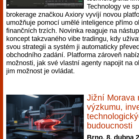
Technology ve spo
brokerage značkou Axiory vyvíjí novou platfo
umožňuje pomocí umělé inteligence přímo 
finančních trzích. Novinka reaguje na nástup
koncept takzvaného vibe tradingu, kdy uživa
svou strategii a systém ji automaticky převe
obchodního zadání. Platforma zároveň nabí
možnosti, jak své vlastní agenty napojit na 
jim možnost je ovládat.
Jižní Morava 
výzkumu, inve
technologick
budoucnosti
Brno, 8. dubna 