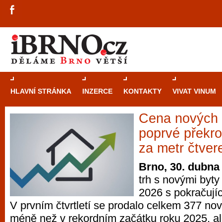
HLAVNÍ STRÁNKA
INZERCE
KONTAKTY
VIVAT VINUM
Cena nových 
Průvodce
kasi
poprvé překroč
Brně: Od rulet
za metr čtver
automaty
Brno, 30. dubna
trh s novými byty
Brno je měs
2026 s pokračujíc
zajímavé p
V prvním čtvrtletí se prodalo celkem 377 no
restaurace, div
méně než v rekordním začátku roku 2025, al
Mimo jiné je ale také místem, kde si můžet