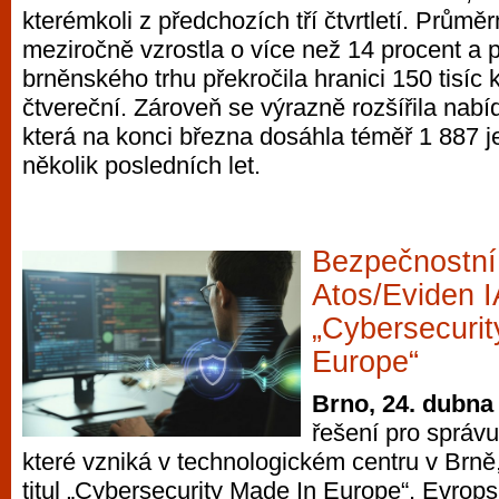
kterémkoli z předchozích tří čtvrtletí. Prům
vyzkoušet různé kasinové hry. V neustál
meziročně vzrostla o více než 14 procent a po
metropoli naleznete širokou nabídku her o
brněnského trhu překročila hranici 150 tisíc 
po moderní automaty jak pro pravidelné n
čtvereční. Zároveň se výrazně rozšířila nabí
příležitostné hráče. V...
která na konci března dosáhla téměř 1 887 j
několik posledních let.
Bezpečnostní
Atos/Eviden IA
„Cybersecurit
Europe“
Brno, 24. dubna
řešení pro správu 
které vzniká v technologickém centru v Brně,
titul „Cybersecurity Made In Europe“. Evrop