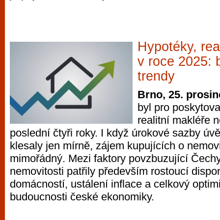
Hypotéky, real
v roce 2025: 
trendy
Brno, 25. prosi
byl pro poskytova
realitní makléře 
poslední čtyři roky. I když úrokové sazby úv
klesaly jen mírně, zájem kupujících o nemovi
mimořádný. Mezi faktory povzbuzující Čechy
nemovitosti patřily především rostoucí dispon
domácností, ustálení inflace a celkový opti
budoucnosti české ekonomiky.