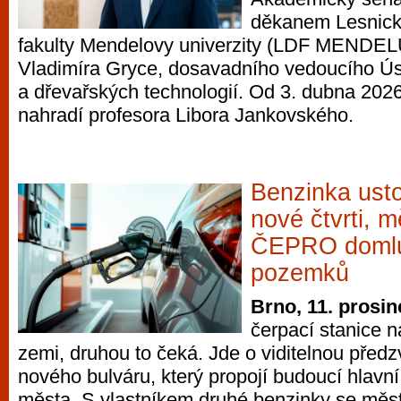
děkanem Lesnick
fakulty Mendelovy univerzity (LDF MENDELU
Vladimíra Gryce, dosavadního vedoucího Ús
a dřevařských technologií. Od 3. dubna 2026 
nahradí profesora Libora Jankovského.
Benzinka ust
nové čtvrti, m
ČEPRO domlu
pozemků
Brno, 11. prosi
čerpací stanice 
zemi, druhou to čeká. Jde o viditelnou před
nového bulváru, který propojí budoucí hlavn
města. S vlastníkem druhé benzinky se měs