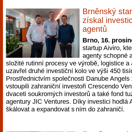
Brněnský star
získal investi
agentů
Brno, 16. prosi
startup Aiviro, kte
agenty schopné a
složité rutinní procesy ve výrobě, logistice a
uzavřel druhé investiční kolo ve výši 450 tisí
Prostřednictvím společnosti Danube Angels 
vstoupili zahraniční investoři Crescendo Ven
dvaceti soukromých investorů a také fond t
agentury JIC Ventures. Díky investici hodlá A
škálovat a expandovat s ním do zahraničí.