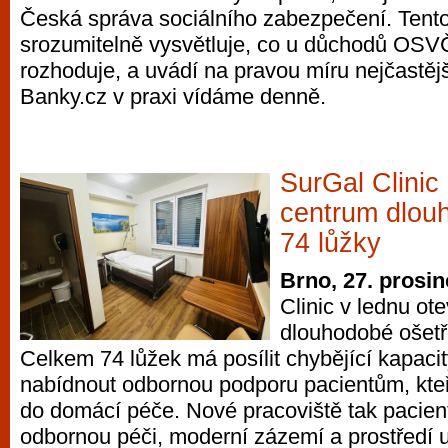
Česká správa sociálního zabezpečení. Tent
vyzkoušet různé kasinové hry. V neustál
srozumitelně vysvětluje, co u důchodů OSV
metropoli naleznete širokou nabídku her o
rozhoduje, a uvádí na pravou míru nejčastějš
po moderní automaty jak pro pravidelné n
Banky.cz v praxi vídáme denně.
příležitostné hráče. V...
SurGal Clinic
centrum dlou
74 lůžky
Brno, 27. prosi
Clinic v lednu ot
dlouhodobé ošetř
Celkem 74 lůžek má posílit chybějící kapacit
nabídnout odbornou podporu pacientům, kteř
do domácí péče. Nové pracoviště tak pacie
odbornou péči, moderní zázemí a prostředí 