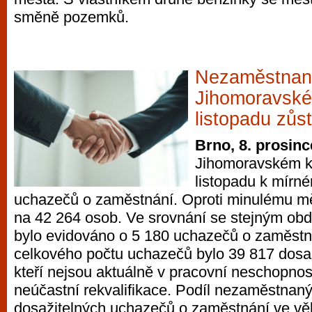
směně pozemků.
Nezaměstnan
Jihomoravském
listopadu zůs
Brno, 8. prosinc
Jihomoravském kr
listopadu k mírn
uchazečů o zaměstnání. Oproti minulému měs
na 42 264 osob. Ve srovnání se stejným ob
bylo evidováno o 5 180 uchazečů o zaměstná
celkového počtu uchazečů bylo 39 817 dosaž
kteří nejsou aktuálně v pracovní neschopnos
neúčastní rekvalifikace. Podíl nezaměstnaný
dosažitelných uchazečů o zaměstnání ve věk