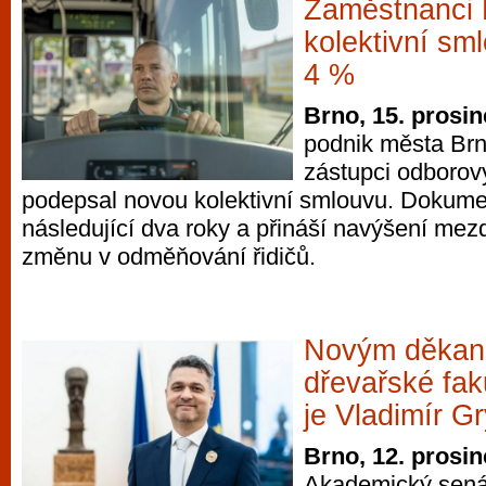
Zaměstnanci 
kolektivní sm
4 %
Brno, 15. prosi
podnik města Brn
zástupci odborov
podepsal novou kolektivní smlouvu. Dokumen
následující dva roky a přináší navýšení mezd 
změnu v odměňování řidičů.
Novým děkan
dřevařské fa
je Vladimír G
Brno, 12. prosi
Akademický senát