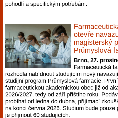
pohodlí a specifickým potřebám.
Farmaceutick
otevře navazu
magisterský 
Průmyslová f
Brno, 27. prosi
Farmaceutická fa
rozhodla nabídnout studujícím nový navazuj
studijní program Průmyslová farmacie. První s
farmaceutickou akademickou obec již od a
2026/2027, tedy od září příštího roku. Podá
probíhat od ledna do dubna, příjímací zkouš
na konci června 2026. Studium bude pouze p
je přijmout 60 studujících.