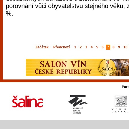
porovnání vůči obyvatelstvu stejného věku, z
%.
Začátek
Předchozí
1
2
3
4
5
6
7
8
9
10
Part