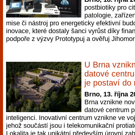
postbiotiky pro cit
patologie, zaříze
mise či nástroj pro energeticky efektivní budo
inovace, které dostaly šanci vyrůst díky fina
podpoře z výzvy Prototypuj a ověřuj Jihomor
U Brna vznikn
datové centr
je postaví do
Brno, 13. října 
Brna vznikne nov
datové centrum 
inteligenci. Inovativní centrum vznikne ve v
jehož součástí jsou i telekomunikační protia
Lokalita je tak unikátní především úrovní za