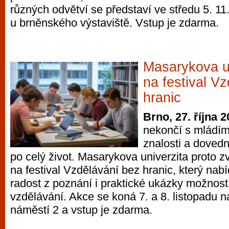
různých odvětví se představí ve středu 5. 1
vyzkoušet různé kasinové hry. V neustál
u brněnského výstaviště. Vstup je zdarma.
metropoli naleznete širokou nabídku her o
po moderní automaty jak pro pravidelné n
příležitostné hráče. V...
Masarykova un
na festival V
hranic
Brno, 27. října 
nekončí s mládím 
znalosti a doved
po celý život. Masarykova univerzita proto z
na festival Vzdělávání bez hranic, který nabí
radost z poznání i praktické ukázky možnost
vzdělávání. Akce se koná 7. a 8. listopadu
náměstí 2 a vstup je zdarma.