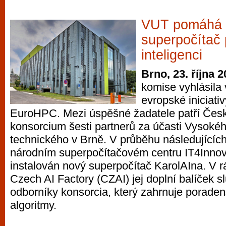
VUT pomáhá 
superpočítač
inteligenci
Brno, 23. října 
komise vyhlásila
evropské iniciati
EuroHPC. Mezi úspěšné žadatele patří Česká
konsorcium šesti partnerů za účasti Vysoké
technického v Brně. V průběhu následujících 
národním superpočítačovém centru IT4Innov
instalován nový superpočítač KarolAIna. V r
Czech AI Factory (CZAI) jej doplní balíček 
odborníky konsorcia, který zahrnuje poraden
algoritmy.