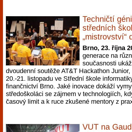
Techničtí gén
středních ško
„mistrovství“
Brno, 23. října 
generace na růz
současnosti ukáž
dvoudenní soutěže AT&T Hackathon Junior, 
20.-21. listopadu ve Střední škole informatiky
finančnictví Brno. Jaké inovace dokáží vymy
středoškoláci se zájmem v technologiích, kd
časový limit a k ruce zkušené mentory z pra
VUT na Gaud