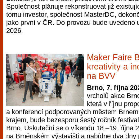
Společnost plánuje rekonstruovat již existují
tomu investor, společnost MasterDC, dokonč
jako první v ČR. Do provozu bude uvedeno 
2026.
Maker Faire 
kreativity a i
na BVV
Brno, 7. října 20
vrcholů akce Brn
která v říjnu prop
a konferencí podporovaných městem Brnem
krajem, bude bezesporu šestý ročník festiva
Brno. Uskuteční se o víkendu 18.–19. října 
na Brněnském výstavišti a nabídne dva dny 