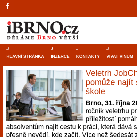
HLAVNÍ STRÁNKA
INZERCE
KONTAKTY
VIVAT VINUM
Veletrh JobC
Průvodce
kasi
pomůže najít
Brně: Od rulet
škole
automaty
Brno, 31. října 
ročník veletrhu p
Brno je měs
příležitostí pom
zajímavé p
absolventům najít cestu k práci, která dává 
restaurace, div
přesně nevědí, kde začít. Více než šedesát
Mimo jiné je ale také místem, kde si můžet