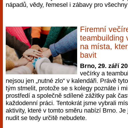
nápadů, vědy, řemesel i zábavy pro všechny
Firemní večír
teambuilding 
na místa, kte
bavit
Brno, 29. září 2
večírky a teambu
nejsou jen „nutné zlo“ v kalendáři. Právě ty
tým stmelit, protože se s kolegy poznáte i 
prostředí a společně sdílené zážitky pak ča
každodenní práci. Tentokrát jsme vybrali mís
aktivity, které v tomto směru nabízí Brno. Je 
nudit se tedy určitě nebudete.