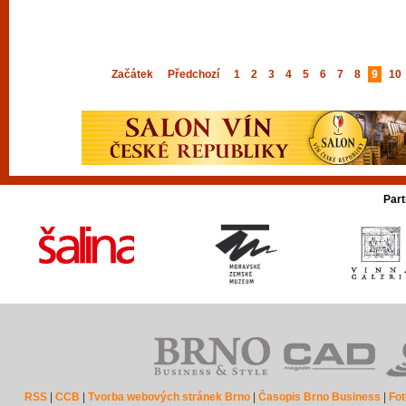
Začátek
Předchozí
1
2
3
4
5
6
7
8
9
10
Part
RSS
|
CCB
|
Tvorba webových stránek Brno
|
Časopis Brno Business
|
Fot