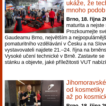
ukáže, že te
mnoho podob
Brno, 18. října 
maturita a nejste 
Prozkoumejte sv
Gaudeamu Brno, největším a nejpopulárnějš
pomaturitního vzdělávání v Česku a na Slov
vystavovateli najdete 21.–24. října na brněn
Vysoké učení technické v Brně. Zastavte se 
stánku a objevte, jaké příležitosti VUT nabízí
Jihomoravské
od kosmetiky 
až po kosmick
Brno, 18. října 