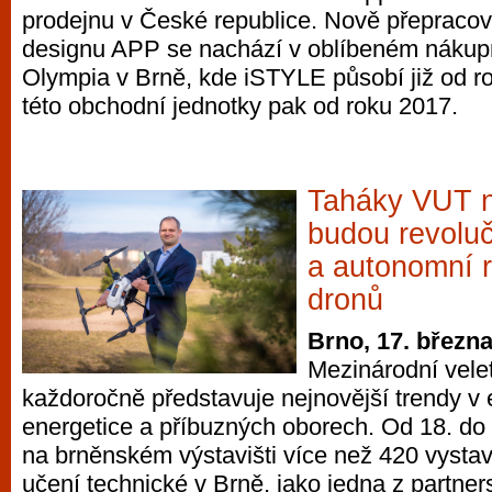
prodejnu v České republice. Nově přepraco
vyzkoušet různé kasinové hry. V neustál
designu APP se nachází v oblíbeném nákup
metropoli naleznete širokou nabídku her o
Olympia v Brně, kde iSTYLE působí již od r
po moderní automaty jak pro pravidelné n
této obchodní jednotky pak od roku 2017.
příležitostné hráče. V...
Taháky VUT
budou revoluč
a autonomní r
dronů
Brno, 17. březn
Mezinárodní vel
každoročně představuje nejnovější trendy v 
energetice a příbuzných oborech. Od 18. do 
na brněnském výstavišti více než 420 vysta
učení technické v Brně, jako jedna z partne