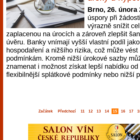
Brno, 26. února
úspory při žádos
výrazně snížit ce
zaplacenou na úrocích a zároveň zlepšit ša
úvěru. Banky vnímají vyšší vlastní podíl ja
hospodaření a nižšího rizika, což může vést
podmínkám. Kromě nižší úrokové sazby můž
znamenat i možnost získat lepší nabídku od 
flexibilnější splátkové podmínky nebo nižší p
Začátek
Předchozí
11
12
13
14
15
16
17
1