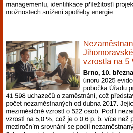
managementu, identifikace příležitostí proje
možnostech snížení spotřeby energie.
Nezaměstnan
Jihomoravském
vzrostla na 5
Brno, 10. březn
únoru 2025 evido
pobočka Úřadu p
41 598 uchazečů o zaměstnání, což předsta
počet nezaměstnaných od dubna 2017. Jejic
meziměsíčně vzrostl o 522 osob. Podíl nez
vzrostl na 5,0 %, což je o 0,6 p. b. více ne
meziročním srovnání se podíl nezaměstnaných