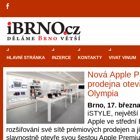
HLAVNÍ STRÁNKA
INZERCE
KONTAKTY
VIVAT VINUM
Nová Apple P
Průvodce
kasi
prodejna ote
Brně: Od rulet
Olympia
automaty
Brno, 17. březn
iSTYLE, největší 
Brno je měs
Apple ve střední 
zajímavé p
rozšiřování své sítě prémiových prodejen a j
restaurace, div
slavnostně otevře svou šestou Apple Premi
Mimo jiné je ale také místem, kde si můžet