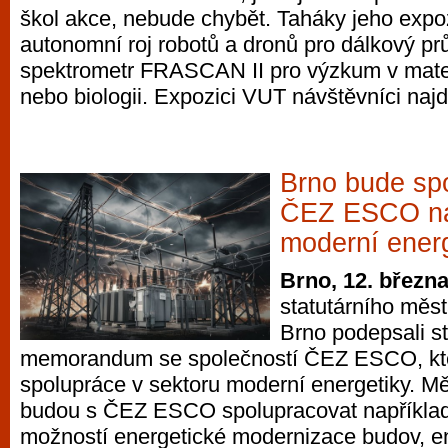
škol akce, nebude chybět. Taháky jeho exp
autonomní roj robotů a dronů pro dálkový pr
spektrometr FRASCAN II pro výzkum v mate
nebo biologii. Expozici VUT návštěvníci najd
Brno bude sp
ČEZ ESCO na 
moderní ener
Brno, 12. březn
statutárního měs
Brno podepsali st
memorandum se společností ČEZ ESCO, kte
spolupráce v sektoru moderní energetiky. Mě
budou s ČEZ ESCO spolupracovat například
možností energetické modernizace budov, e