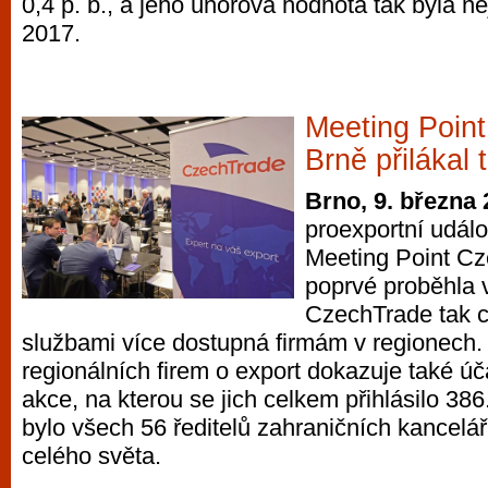
0,4 p. b., a jeho únorová hodnota tak byla ne
2017.
Meeting Poin
Brně přilákal
Brno, 9. března
proexportní udál
Meeting Point Cz
poprvé proběhla 
CzechTrade tak c
službami více dostupná firmám v regionech
regionálních firem o export dokazuje také úča
akce, na kterou se jich celkem přihlásilo 386
bylo všech 56 ředitelů zahraničních kancelá
celého světa.