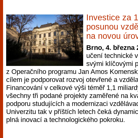
Investice za 1
posunou vzdě
na novou úro
Brno, 4. března
učení technické 
svými klíčovými p
z Operačního programu Jan Amos Komenský
cílem je podporovat rozvoj otevřené a vzděl
Financování v celkové výši téměř 1,1 miliard
všechny tři podané projekty zaměřené na kva
podporu studujících a modernizaci vzdělávac
Univerzitu tak v příštích letech čeká dynam
plná inovací a technologického pokroku.