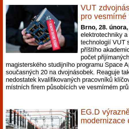
VUT zdvojnás
pro vesmírné
Brno, 28. února,
elektrotechniky 
technologií VUT 
příštího akademi
počet přijímanýc
magisterského studijního programu Space Ap
současných 20 na dvojnásobek. Reaguje tak 
nedostatek kvalifikovaných pracovníků klíčo
místních firem působících ve vesmírném prů
EG.D výrazně
modernizace d