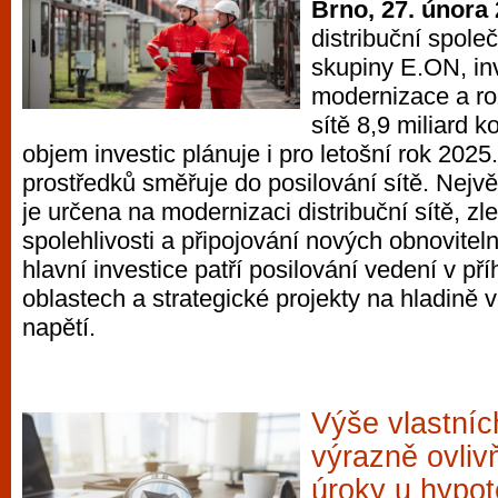
Brno, 27. února
distribuční spole
skupiny E.ON, in
modernizace a roz
sítě 8,9 miliard 
objem investic plánuje i pro letošní rok 2025
prostředků směřuje do posilování sítě. Nejvě
je určena na modernizaci distribuční sítě, zle
spolehlivosti a připojování nových obnovitel
hlavní investice patří posilování vedení v pří
oblastech a strategické projekty na hladině
napětí.
Výše vlastníc
výrazně ovliv
úroky u hypo