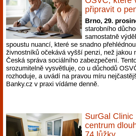
OSVČ, které
připravit o pe
Brno, 29. prosi
starobního důcho
samostatně výdě
spoustu nuancí, které se snadno přehlédno
živnostníků očekává vyšší penzi, než jakou
Česká správa sociálního zabezpečení. Tent
srozumitelně vysvětluje, co u důchodů OSV
rozhoduje, a uvádí na pravou míru nejčastějš
Banky.cz v praxi vídáme denně.
SurGal Clinic
centrum dlou
74 lůžky