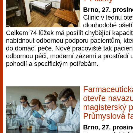
Brno, 27. prosi
Clinic v lednu ot
dlouhodobé ošetř
Celkem 74 lůžek má posílit chybějící kapacit
nabídnout odbornou podporu pacientům, kteř
do domácí péče. Nové pracoviště tak pacie
odbornou péči, moderní zázemí a prostředí 
pohodlí a specifickým potřebám.
Farmaceutick
otevře navazu
magisterský 
Průmyslová f
Brno, 27. prosi