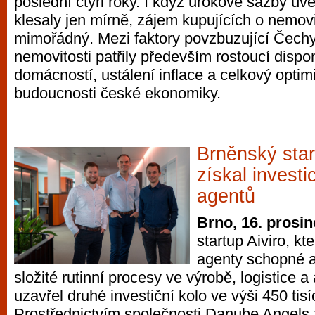
poslední čtyři roky. I když úrokové sazby úv
klesaly jen mírně, zájem kupujících o nemovi
mimořádný. Mezi faktory povzbuzující Čechy
nemovitosti patřily především rostoucí dispon
domácností, ustálení inflace a celkový opti
budoucnosti české ekonomiky.
Brněnský star
získal investi
agentů
Brno, 16. prosi
startup Aiviro, kte
agenty schopné a
složité rutinní procesy ve výrobě, logistice a
uzavřel druhé investiční kolo ve výši 450 tisí
Prostřednictvím společnosti Danube Angels 