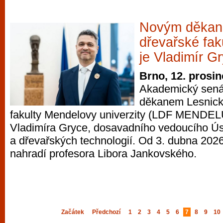
Novým děkan
dřevařské fa
je Vladimír G
Brno, 12. prosi
Akademický senát
děkanem Lesnick
fakulty Mendelovy univerzity (LDF MENDELU
Vladimíra Gryce, dosavadního vedoucího Ús
a dřevařských technologií. Od 3. dubna 2026 
nahradí profesora Libora Jankovského.
Začátek
Předchozí
1
2
3
4
5
6
7
8
9
10