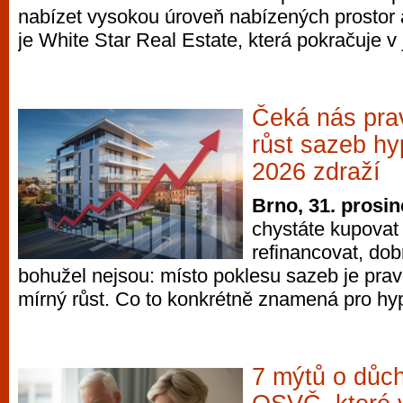
nabízet vysokou úroveň nabízených prostor 
vyzkoušet různé kasinové hry. V neustál
je White Star Real Estate, která pokračuje v
metropoli naleznete širokou nabídku her o
po moderní automaty jak pro pravidelné n
příležitostné hráče. V...
Čeká nás pr
růst sazeb hy
2026 zdraží
Brno, 31. prosi
chystáte kupovat
refinancovat, dob
bohužel nejsou: místo poklesu sazeb je prav
mírný růst. Co to konkrétně znamená pro hyp
7 mýtů o důc