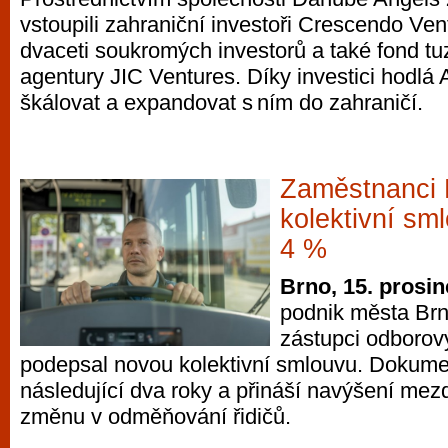
vstoupili zahraniční investoři Crescendo Ven
dvaceti soukromých investorů a také fond t
agentury JIC Ventures. Díky investici hodlá A
škálovat a expandovat s ním do zahraničí.
Zaměstnanci 
kolektivní sm
4 %
Brno, 15. prosi
podnik města Brn
zástupci odborov
podepsal novou kolektivní smlouvu. Dokumen
následující dva roky a přináší navýšení mezd 
změnu v odměňování řidičů.