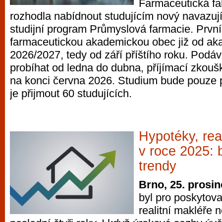
Farmaceutická fa
rozhodla nabídnout studujícím nový navazuj
studijní program Průmyslová farmacie. První s
farmaceutickou akademickou obec již od a
2026/2027, tedy od září příštího roku. Podá
probíhat od ledna do dubna, příjímací zkouš
na konci června 2026. Studium bude pouze p
je přijmout 60 studujících.
Hypotéky, real
v roce 2025: 
trendy
Brno, 25. prosi
byl pro poskytova
realitní makléře 